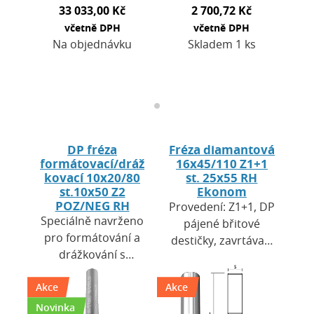
33 033,00 Kč
2 700,72 Kč
včetně DPH
včetně DPH
Na objednávku
Skladem 1 ks
DP fréza
Fréza diamantová
formátovací/dráž
16x45/110 Z1+1
kovací 10x20/80
st. 25x55 RH
st.10x50 Z2
Ekonom
POZ/NEG RH
Provedení: Z1+1, DP
Speciálně navrženo
pájené břitové
pro formátování a
destičky, zavrtávací
drážkování s
břit HW. Výška
oboustranně čistou
destiček H=2,5 mm.
Akce
řeznou hranou.
Akce
Použití: pro CNC
HW tělo s vysokou
obráběcí centra a…
Novinka