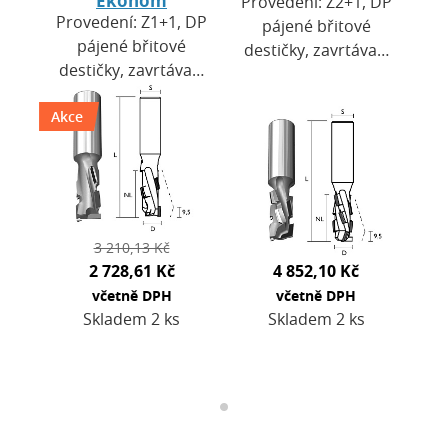
Provedení: Z2+1, DP
Provedení: Z1+1, DP
pájené břitové
pájené břitové
destičky, zavrtávací
destičky, zavrtávací
břit DP. Výška
břit HW. Výška
destiček H = 3,5
Akce
destiček H=2,5 mm.
mm. Použití: pro
Použití: pro CNC
CNC obráběcí
obráběcí centra a…
centra a…
3 210,13 Kč
2 728,61 Kč
4 852,10 Kč
včetně DPH
včetně DPH
Skladem 2 ks
Skladem 2 ks