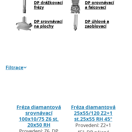
DP drážkovací
DP orovnávací
frézy
a falcovací
DP srovnávací
DP úhlové a
na plochy
zaoblovací
Filtrace
Fréza diamantová
Fréza diamantová
srovnávací
25x55/120 Z2+1
100x10/75 Z6 st.
st.25x55 RH 45°
20x50 RH
Provedení: Z2+1
Provedení: Z6, DP