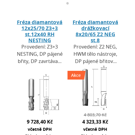
Fréza diamantová
Fréza diamantová
12x25/70 Z3+3
drážkovací
st.12x40 RH
8x20/65 Z2 NEG
NESTING
st.8
Provedení: Z3+3
Provedení: Z2 NEG,
NESTING, DP pájené
HWM tělo nástroje,
břity, DP zavrtávací
DP pájené břitové
břit, tělo nástroje ze
destičky, zavrtávací
speciální oceli
Akce
břit DP. Výška
DENSIMET. Použití:
destiček H = 2,7
pro CNC…
mm. Použití: pro…
4 803,70 Kč
9 728,40 Kč
4 323,33 Kč
včetně DPH
včetně DPH