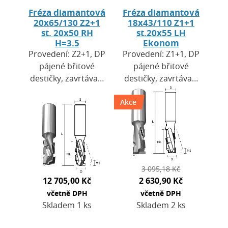
Fréza diamantová
Fréza diamantová
20x65/130 Z2+1
18x43/110 Z1+1
st. 20x50 RH
st.20x55 LH
H=3.5
Ekonom
Provedení: Z2+1, DP
Provedení: Z1+1, DP
pájené břitové
pájené břitové
destičky, zavrtávací
destičky, zavrtávací
břit DP. Výška
břit HW. Výška
destiček H = 3,5
Akce
destiček H=2,5 mm.
mm. Použití: pro
Použití: pro CNC
CNC obráběcí
obráběcí centra a…
centra a…
3 095,18 Kč
12 705,00 Kč
2 630,90 Kč
včetně DPH
včetně DPH
Skladem 1 ks
Skladem 2 ks