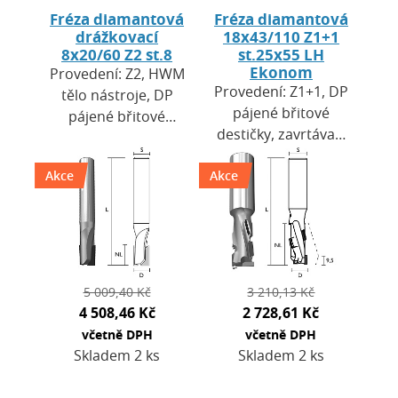
Fréza diamantová
Fréza diamantová
drážkovací
18x43/110 Z1+1
8x20/60 Z2 st.8
st.25x55 LH
Ekonom
Provedení: Z2, HWM
Provedení: Z1+1, DP
tělo nástroje, DP
pájené břitové
pájené břitové
destičky, zavrtávací
destičky, zavrtávací
břit HW. Výška
břit DP. Výška
Akce
Akce
destiček H=2,5 mm.
destiček H = 2,7
Použití: pro CNC
mm. Použití: pro
obráběcí centra a…
CNC…
5 009,40 Kč
3 210,13 Kč
4 508,46 Kč
2 728,61 Kč
včetně DPH
včetně DPH
Skladem 2 ks
Skladem 2 ks