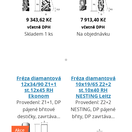
centra a…
9 343,62 Kč
7 913,40 Kč
včetně DPH
včetně DPH
Skladem 1 ks
Na objednávku
Fréza diamantová
Fréza diamantová
12x34/90 Z1+1
10x19/65 Z2+2
st.12x45 RH
st.10x40 RH
Ekonom
NESTING Leitz
Provedení: Z1+1, DP
Provedení: Z2+2
pájené břitové
NESTING, DP pájené
destičky, zavrtávací
břity, DP zavrtávací
břit HW. Výška
břit, tělo nástroje ze
Akce
destiček H = 2,7
speciální oceli