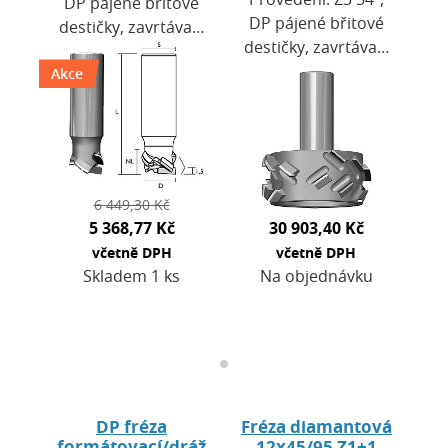
DP pájené břitové
DP pájené břitové
destičky, zavrtávací
destičky, zavrtávací
břit DP. Výška
břit DP. Výška
Akce
destiček H = 3,5
destiček H = 4,2
mm. Použití: pro
mm. Použití: pro
CNC obráběcí
CNC obráběcí
centra.…
centra…
6 449,30 Kč
5 368,77 Kč
30 903,40 Kč
včetně DPH
včetně DPH
Skladem 1 ks
Na objednávku
DP fréza
Fréza diamantová
formátovací/dráž
12x45/95 Z1+1