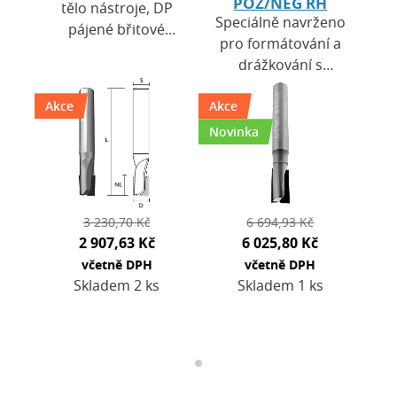
POZ/NEG RH
tělo nástroje, DP
Speciálně navrženo
pájené břitové
pro formátování a
destičky, zavrtávací
drážkování s
břit DP. Výška
oboustranně čistou
destiček H = 2,7
Akce
Akce
řeznou hranou.
mm. Použití: pro
HW tělo s vysokou
Novinka
CNC…
mechanickou
odolností. …
3 230,70 Kč
6 694,93 Kč
2 907,63 Kč
6 025,80 Kč
včetně DPH
včetně DPH
Skladem 2 ks
Skladem 1 ks