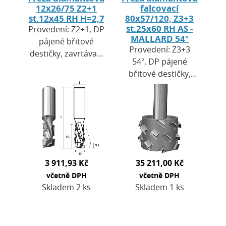
12x26/75 Z2+1
falcovací
st.12x45 RH H=2,7
80x57/120, Z3+3
st.25x60 RH AS -
Provedení: Z2+1, DP
MALLARD 54°
pájené břitové
Provedení: Z3+3
destičky, zavrtávací
54°, DP pájené
břit HW. Výška
břitové destičky,
destiček H = 2,7
zavrtávací břit DP.
mm. Použití: pro
Výška destiček H =
CNC obráběcí
4,2 mm. Použití:
centra a…
pro CNC obráběcí…
3 911,93 Kč
35 211,00 Kč
včetně DPH
včetně DPH
Skladem 2 ks
Skladem 1 ks