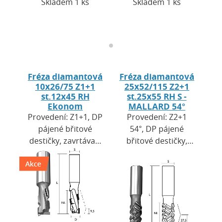
Skladem 1 ks
Skladem 1 ks
Fréza diamantová
Fréza diamantová
10x26/75 Z1+1
25x52/115 Z2+1
st.12x45 RH
st.25x55 RH S -
Ekonom
MALLARD 54°
Provedení: Z1+1, DP
Provedení: Z2+1
pájené břitové
54°, DP pájené
destičky, zavrtávací
břitové destičky,
břit HW. Výška
zavrtávací břit DP.
Akce
destiček H = 2,7
Výška destiček H =
mm. Použití: pro
3,5 mm. Použití: pro
CNC obráběcí
CNC obráběcí…
centra a…