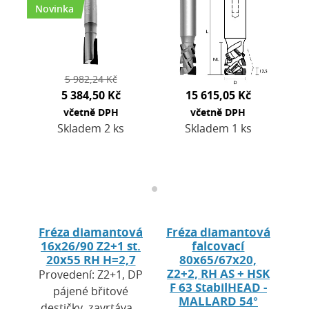
HW tělo s vysokou
Novinka
mechanickou
odolností. …
5 982,24 Kč
5 384,50 Kč
15 615,05 Kč
včetně DPH
včetně DPH
Skladem 2 ks
Skladem 1 ks
Fréza diamantová
Fréza diamantová
16x26/90 Z2+1 st.
falcovací
20x55 RH H=2,7
80x65/67x20,
Z2+2, RH AS + HSK
Provedení: Z2+1, DP
F 63 StabilHEAD -
pájené břitové
MALLARD 54°
destičky, zavrtávací