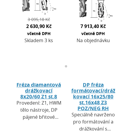
3 095,18 Kč
2 630,90 Kč
7 913,40 Kč
včetně DPH
včetně DPH
Skladem 3 ks
Na objednávku
Fréza diamantová
DP fréza
drážkovací
formátovací/dráž
8x20/60 Z1 st.8
kovací 16x25/80
st.16x48 Z3
Provedení: Z1, HWM
POZ/NEG RH
tělo nástroje, DP
Speciálně navrženo
pájené břitové
pro formátování a
destičky, zavrtávací
drážkování s
břit DP. Výška