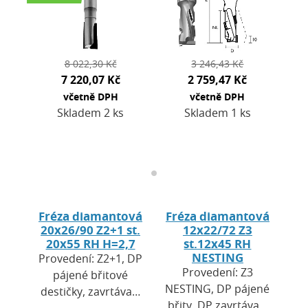
mechanickou
odolností. …
8 022,30 Kč
3 246,43 Kč
7 220,07 Kč
2 759,47 Kč
včetně DPH
včetně DPH
Skladem 2 ks
Skladem 1 ks
Fréza diamantová
Fréza diamantová
20x26/90 Z2+1 st.
12x22/72 Z3
20x55 RH H=2,7
st.12x45 RH
NESTING
Provedení: Z2+1, DP
Provedení: Z3
pájené břitové
NESTING, DP pájené
destičky, zavrtávací
břity, DP zavrtávací