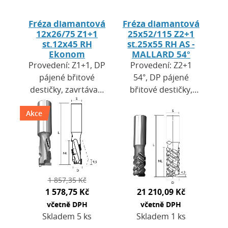
Fréza diamantová
Fréza diamantová
12x26/75 Z1+1
25x52/115 Z2+1
st.12x45 RH
st.25x55 RH AS -
Ekonom
MALLARD 54°
Provedení: Z1+1, DP
Provedení: Z2+1
pájené břitové
54°, DP pájené
destičky, zavrtávací
břitové destičky,
břit HW. Výška
zavrtávací břit DP.
Akce
destiček H = 2,7
Výška destiček H =
mm. Použití: pro
3,5 mm. Použití: pro
CNC obráběcí
CNC obráběcí…
centra a…
1 857,35 Kč
1 578,75 Kč
21 210,09 Kč
včetně DPH
včetně DPH
Skladem 5 ks
Skladem 1 ks