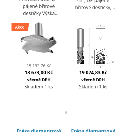
45°, DP pájené
pájené břitové
břitové destičky,
destičky Výška
zavrtávací břit DP.
destiček H = 4.0
Výška destiček H =
Akce
mm. Použití: pro
4,0 mm. Použití: pro
CNC obráběcí
CNC obráběcí…
centra a horní
frézky. …
15 192,76 Kč
13 673,00 Kč
19 024,83 Kč
včetně DPH
včetně DPH
Skladem 1 ks
Skladem 1 ks
Fréza diamantová
Fréza diamantová