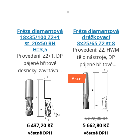
Fréza diamantová
Fréza diamantová
18x35/100 Z2+1
drážkovací
st. 20x50 RH
8x25/65 Z2 st.8
H=3,5
Provedení: Z2, HWM
Provedení: Z2+1, DP
tělo nástroje, DP
pájené břitové
pájené břitové
destičky, zavrtávací
destičky, zavrtávací
břit DP. Výška
Akce
břit DP. Výška
destiček H = 3,5
destiček H = 2,7
mm. Použití: pro
mm. Použití: pro
CNC obráběcí
CNC…
centra a…
6 292,00 Kč
6 437,20 Kč
5 662,80 Kč
včetně DPH
včetně DPH