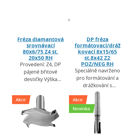
Fréza diamantová
DP fréza
srovnávací
formátovací/dráž
80x6/75 Z4 st.
kovací 8x15/65
20x50 RH
st.8x42 Z2
POZ/NEG RH
Provedení: Z4, DP
Speciálně navrženo
pájené břitové
pro formátování a
destičky Výška
drážkování s
destiček H = 4.0
oboustranně čistou
mm. Použití: pro
Akce
Akce
řeznou hranou.
CNC obráběcí
HW tělo s vysokou
centra a horní
Novinka
mechanickou
frézky. …
odolností. …