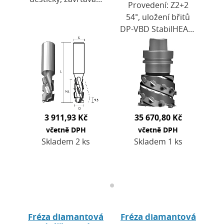
Provedení: Z2+2
břit HW. Výška
54°, uložení břitů
destiček H = 2,7
DP-VBD StabilHEAD.
mm. Použití: pro
Výška destiček H =
CNC obráběcí
4,0 mm. Použití:
centra a…
pro CNC obráběcí
centra.
Doporučené…
3 911,93 Kč
35 670,80 Kč
včetně DPH
včetně DPH
Skladem 2 ks
Skladem 1 ks
Fréza diamantová
Fréza diamantová