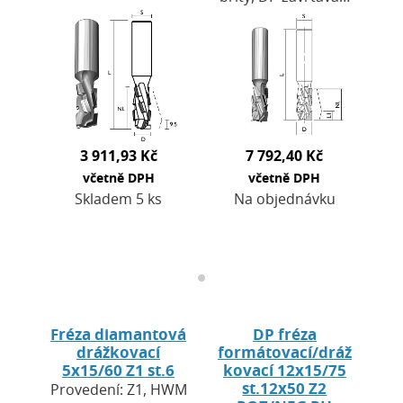
břit HW. Výška
břit, tělo nástroje ze
destiček H = 2,7
speciální oceli
mm. Použití: pro
DENSIMET. Použití:
CNC obráběcí
pro CNC obráběcí…
centra a…
3 911,93 Kč
7 792,40 Kč
včetně DPH
včetně DPH
Skladem 5 ks
Na objednávku
Fréza diamantová
DP fréza
drážkovací
formátovací/dráž
5x15/60 Z1 st.6
kovací 12x15/75
st.12x50 Z2
Provedení: Z1, HWM