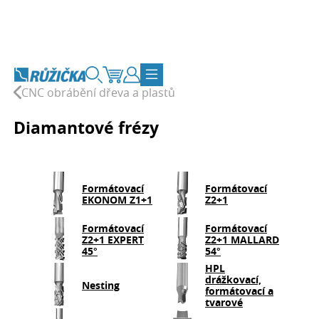
Přejít na obsah
Vyhledávání
Košík
Zákaznický účet
Přepnout navigaci
CNC obrábění dřeva a plastů
Diamantové frézy
Formátovací
Formátovací
EKONOM Z1+1
Z2+1
Formátovací
Formátovací
Z2+1 EXPERT
Z2+1 MALLARD
45°
54°
HPL
drážkovací,
Nesting
formátovací a
tvarové