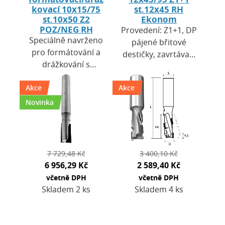
kovací 10x15/75
st.12x45 RH
st.10x50 Z2
Ekonom
POZ/NEG RH
Provedení: Z1+1, DP
Speciálně navrženo
pájené břitové
pro formátování a
destičky, zavrtávací
drážkování s
břit HW. Výška
oboustranně čistou
destiček H = 2,7
Akce
řeznou hranou.
Akce
mm. Použití: pro
HW tělo s vysokou
CNC obráběcí
Novinka
mechanickou
centra a…
odolností. …
7 729,48 Kč
3 400,10 Kč
6 956,29 Kč
2 589,40 Kč
včetně DPH
včetně DPH
Skladem 2 ks
Skladem 4 ks