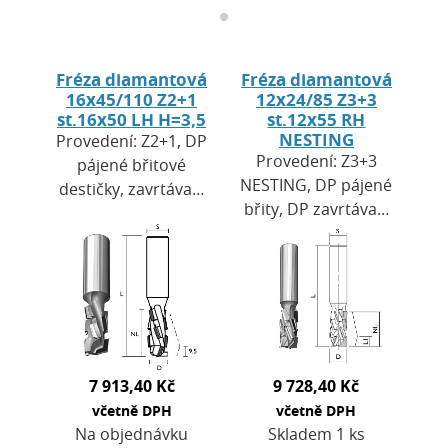
Fréza diamantová
Fréza diamantová
16x45/110 Z2+1
12x24/85 Z3+3
st.16x50 LH H=3,5
st.12x55 RH
NESTING
Provedení: Z2+1, DP
Provedení: Z3+3
pájené břitové
NESTING, DP pájené
destičky, zavrtávací
břity, DP zavrtávací
břit DP. Výška
břit, tělo nástroje ze
destiček H = 3,5
speciální oceli
mm. Použití: pro
DENSIMET. Použití:
CNC obráběcí
pro CNC…
centra a…
7 913,40 Kč
9 728,40 Kč
včetně DPH
včetně DPH
Na objednávku
Skladem 1 ks