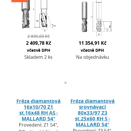
mm. Použití: pro
DENSIMET. Použití:
CNC obráběcí
pro CNC…
centra a…
2 835,03 Kč
2 409,78 Kč
11 354,91 Kč
včetně DPH
včetně DPH
Skladem 2 ks
Na objednávku
Fréza diamantová
Fréza diamantová
16x10/70 Z1
srovnávací
st.16x48 RH AS -
80x33/97 Z3
MALLARD 54°
st.25x60 RH S -
MALLARD 54°
Provedení: Z1 54°,
Provedení: Z3 54°,