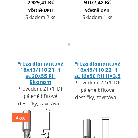
2 929,41 Kč
9 077,42 Kč
včetně DPH
včetně DPH
Skladem 2 ks
Skladem 1 ks
Fréza diamantová
Fréza diamantová
18x43/110 Z1+1
16x45/110 Z2+1
st.20x55 RH
st.16x50 RH H=3,5
Ekonom
Provedení: Z2+1, DP
Provedení: Z1+1, DP
pájené břitové
pájené břitové
destičky, zavrtávací
destičky, zavrtávací
břit DP. Výška
břit HW. Výška
destiček H = 3,5
Akce
destiček H=2,5 mm.
mm. Použití: pro
Použití: pro CNC
CNC obráběcí
obráběcí centra a…
centra a…