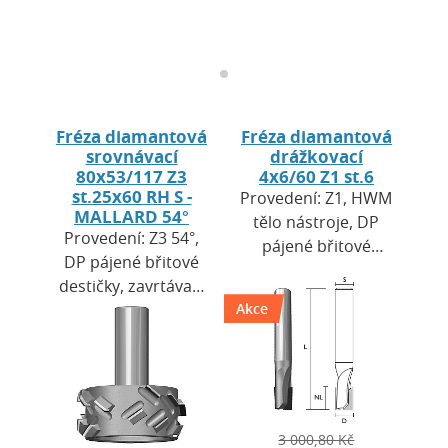
Fréza diamantová
Fréza diamantová
srovnávací
drážkovací
80x53/117 Z3
4x6/60 Z1 st.6
st.25x60 RH S -
Provedení: Z1, HWM
MALLARD 54°
tělo nástroje, DP
Provedení: Z3 54°,
pájené břitové
DP pájené břitové
destičky, zavrtávací
destičky, zavrtávací
břit DP. Výška
břit DP. Výška
Akce
destiček H = 2,7
destiček H = 4,2
mm. Použití: pro
mm. Použití: pro
CNC…
CNC obráběcí
centra…
3 000,80 Kč