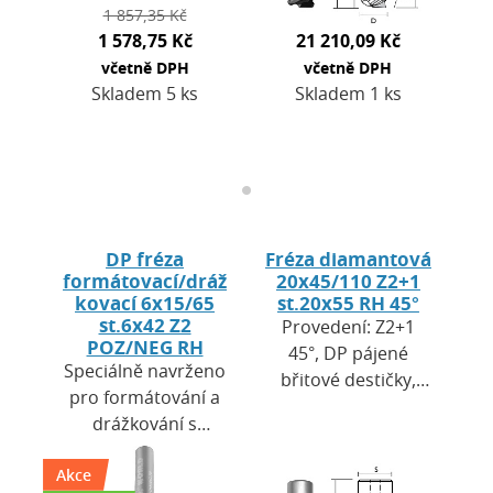
1 857,35 Kč
1 578,75 Kč
21 210,09 Kč
včetně DPH
včetně DPH
Skladem 5 ks
Skladem 1 ks
DP fréza
Fréza diamantová
formátovací/dráž
20x45/110 Z2+1
kovací 6x15/65
st.20x55 RH 45°
st.6x42 Z2
Provedení: Z2+1
POZ/NEG RH
45°, DP pájené
Speciálně navrženo
břitové destičky,
pro formátování a
zavrtávací břit DP.
drážkování s
Výška destiček H =
oboustranně čistou
4,0 mm. Použití: pro
Akce
řeznou hranou.
CNC obráběcí…