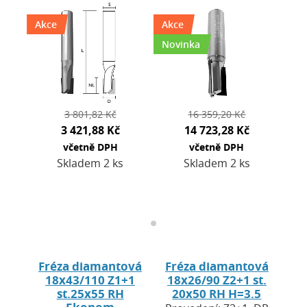
oboustranně čistou
destiček H = 2,7
Akce
Akce
řeznou hranou.
mm. Použití: pro
HW tělo s vysokou
Novinka
CNC…
mechanickou
odolností. …
3 801,82 Kč
16 359,20 Kč
3 421,88 Kč
14 723,28 Kč
včetně DPH
včetně DPH
Skladem 2 ks
Skladem 2 ks
Fréza diamantová
Fréza diamantová
18x43/110 Z1+1
18x26/90 Z2+1 st.
st.25x55 RH
20x50 RH H=3.5
Ekonom