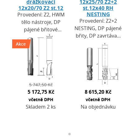
drážkovací
12x25/70 Z2+2
12x20/70 Z2 st.12
st.12x40 RH
NESTING
Provedení: Z2, HWM
Provedení: Z2+2
tělo nástroje, DP
NESTING, DP pájené
pájené břitové
břity, DP zavrtávací
destičky, zavrtávací
břit, tělo nástroje ze
Akce
břit DP. Výška
speciální oceli
destiček H = 2,7
DENSIMET. Použití:
mm. Použití: pro
pro CNC…
CNC…
5 747,50 Kč
5 172,75 Kč
8 615,20 Kč
včetně DPH
včetně DPH
Skladem 2 ks
Na objednávku