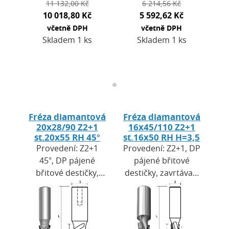
11 132,00 Kč
6 214,56 Kč
10 018,80 Kč
5 592,62 Kč
včetně DPH
včetně DPH
Skladem 1 ks
Skladem 1 ks
Fréza diamantová
Fréza diamantová
20x28/90 Z2+1
16x45/110 Z2+1
st.20x55 RH 45°
st.16x50 RH H=3,5
Provedení: Z2+1
Provedení: Z2+1, DP
45°, DP pájené
pájené břitové
břitové destičky,
destičky, zavrtávací
zavrtávací břit DP.
břit DP. Výška
Výška destiček H =
destiček H = 3,5
4,0 mm. Použití: pro
mm. Použití: pro
CNC obráběcí…
CNC obráběcí