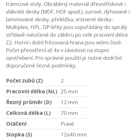
trámcové stoly. Obráběný materiál dřevotřískové i
vláknité desky (MDF, HDF apod.), surové, dýhované i
laminované desky, překližka, vrstvené desky-
Multiplex, HPL. DP-břity jsou uspořádány do spirály
střídavě natočené do záběru po celé pracovní délce
Z2. Horní i dolní frézovaná hrana jsou velmi čisté.
Počet přeostření až 4x v závislosti na stupni
opotřebení. Pro správné použití je nutné dodržet
doporučené řezné podmínky.
Počet zubů (Z)
2
Pracovní délka (NL)
25 mm
Řezný průměr (D)
12 mm
Celková délka (L)
70 mm
Otáčení
Pravé
Stopka (S)
12x40 mm