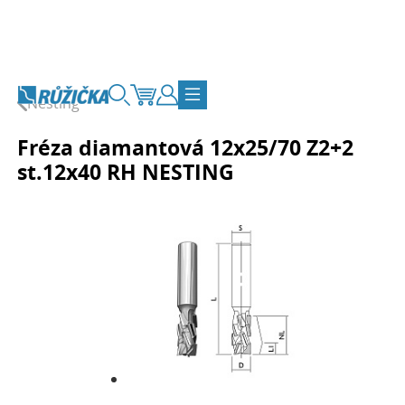
Přejít na obsah
Nesting
Vyhledávání
Košík
Zákaznický účet
Přepnout navigaci
Fréza diamantová 12x25/70 Z2+2
st.12x40 RH NESTING