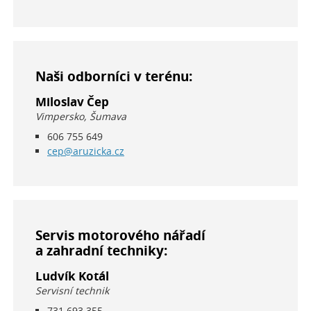
Naši odborníci v terénu:
Miloslav Čep
Vimpersko, Šumava
606 755 649
cep@aruzicka.cz
Servis motorového nářadí
a zahradní techniky:
Ludvík Kotál
Servisní technik
731 693 355