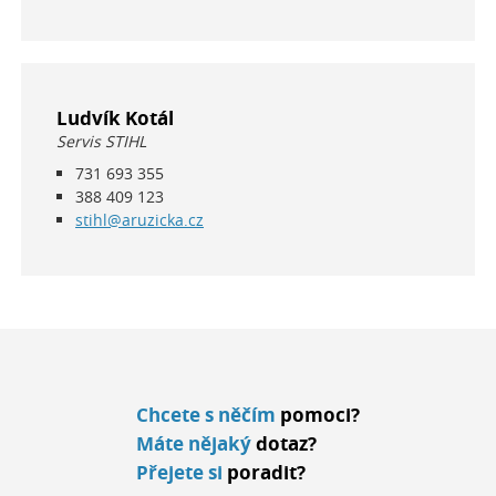
Ludvík Kotál
Servis STIHL
731 693 355
388 409 123
stihl@aruzicka.cz
Chcete s něčím
pomoci?
Máte nějaký
dotaz?
Přejete si
poradit?