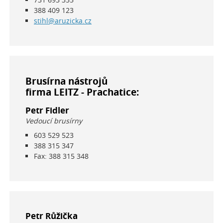
388 409 123
stihl@aruzicka.cz
Brusírna nástrojů
firma LEITZ - Prachatice:
Petr Fidler
Vedoucí brusírny
603 529 523
388 315 347
Fax: 388 315 348
Petr Růžička