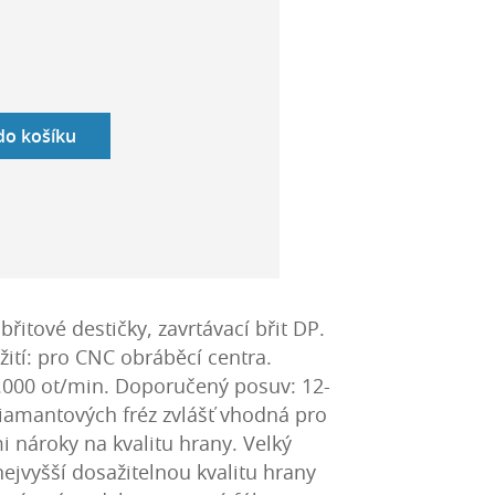
 do košíku
řitové destičky, zavrtávací břit DP.
ití: pro CNC obráběcí centra.
.000 ot/min. Doporučený posuv: 12-
amantových fréz zvlášť vhodná pro
 nároky na kvalitu hrany. Velký
nejvyšší dosažitelnou kvalitu hrany