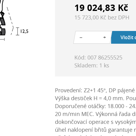
19 024,83 Kč
15 723,00 Kč bez DPH
−
+
Vložit
Kód: 007 86255525
Skladem: 1 ks
Provedení: Z2+1 45°, DP pájené b
Výška destiček H = 4,0 mm. Použ
Doporučené otáčky: 18.000 - 24
20 m/min MEC. Výkonná řada di
dokončovací operace s vysokými
úhel naklopení břitů garantuje 