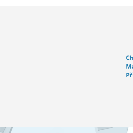
Ch
Má
Př