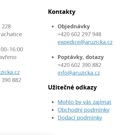
Kontakty
 228
Objednávky
rachatice
+420 602 297 948
expedice@aruzicka.cz
:00–16:00
avřeno
Poptávky, dotazy
+420 602 390 882
zicka.cz
info@aruzicka.cz
 390 882
Užitečné odkazy
Mohlo by vás zajímat
Obchodní podmínky
Dodací podmínky