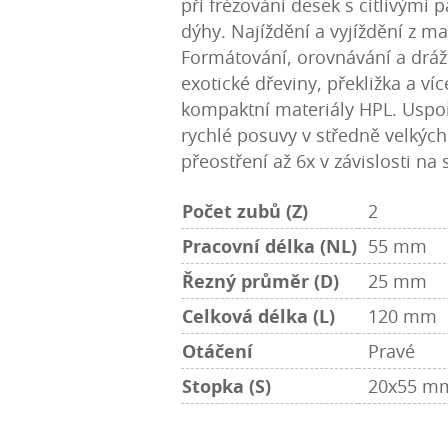
při frézování desek s citlivými 
dýhy. Najíždění a vyjíždění z ma
Formátování, orovnávání a drá
exotické dřeviny, překližka a ví
kompaktní materiály HPL. Uspo
rychlé posuvy v středně velkých
přeostření až 6x v závislosti na
Počet zubů (Z)
2
Pracovní délka (NL)
55 mm
Řezný průměr (D)
25 mm
Celková délka (L)
120 mm
Otáčení
Pravé
Stopka (S)
20x55 m