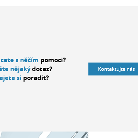
cete s něčím
pomoci?
te nějaký
dotaz?
Kontaktujte nás
ejete si
poradit?