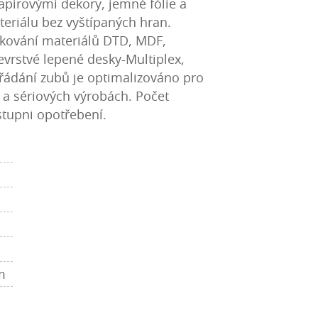
papírovými dekory, jemné fólie a
teriálu bez vyštípaných hran.
žkování materiálů DTD, MDF,
cevrstvé lepené desky-Multiplex,
řádání zubů je optimalizováno pro
 a sériových výrobách. Počet
 stupni opotřebení.
m