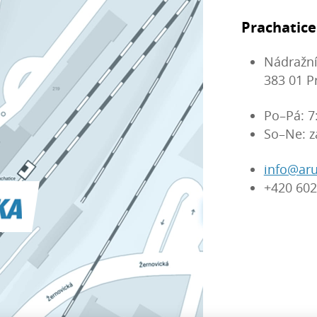
Prachatice
Nádražní
383 01 P
Po–Pá: 7
So–Ne: z
info@aru
+420 602