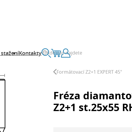
Kde nás najdete
 stažení
Kontakty
Vyhledávání
Košík
Zákaznický účet
Formátovací Z2+1 EXPERT 45°
Fréza diamanto
Z2+1 st.25x55 R