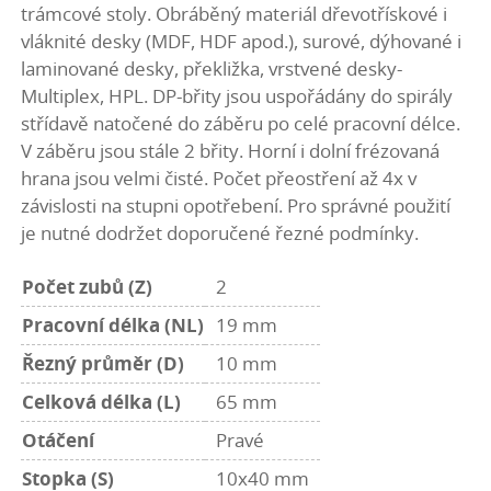
trámcové stoly. Obráběný materiál dřevotřískové i
vláknité desky (MDF, HDF apod.), surové, dýhované i
laminované desky, překližka, vrstvené desky-
Multiplex, HPL. DP-břity jsou uspořádány do spirály
střídavě natočené do záběru po celé pracovní délce.
V záběru jsou stále 2 břity. Horní i dolní frézovaná
hrana jsou velmi čisté. Počet přeostření až 4x v
závislosti na stupni opotřebení. Pro správné použití
je nutné dodržet doporučené řezné podmínky.
Počet zubů (Z)
2
Pracovní délka (NL)
19 mm
Řezný průměr (D)
10 mm
Celková délka (L)
65 mm
Otáčení
Pravé
Stopka (S)
10x40 mm