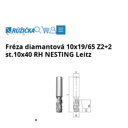
Přejít na obsah
Nesting
Vyhledávání
Košík
Zákaznický účet
Přepnout navigaci
Fréza diamantová 10x19/65 Z2+2
st.10x40 RH NESTING Leitz