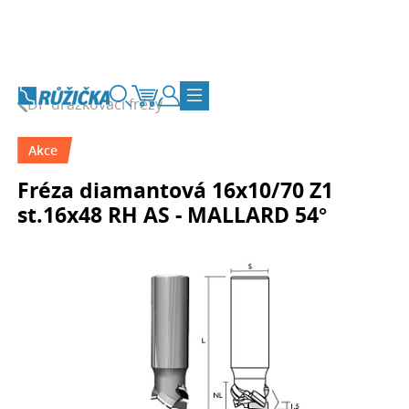
Přejít na obsah
DP drážkovací frézy
Vyhledávání
Košík
Zákaznický účet
Přepnout navigaci
Akce
Fréza diamantová 16x10/70 Z1
st.16x48 RH AS - MALLARD 54°