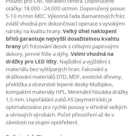
Použití: pro CNC obráběcí centra. Doporučené
otáčky: 18.000 - 24.000 ot/min. Doporučený posuv:
5-10 m/min MEC. Výkonná řada diamantových fréz
zvlášť vhodná pro dokončovací operace s vysokými
nároky na kvalitu hrany.
Velký úhel naklopení
břitů garantuje nejvyšší dosažitelnou kvalitu
hrany
při frézování desek s citlivými papírovými
dekory, jemné fólie a dýhy.
Velmi vhodná na
drážky pro LED lišty.
Najíždění a vyjíždění z
materiálu bez vyštípaných hran. Falcování a
drážkování materiálů DTD, MDF, exotické dřeviny,
překližka a vícevrstvé lepené desky-Multiplex,
kompaktní materiály HPL. Minimální hloubka drážky
1,5 mm. Uspořádání zubů AS (asymetrické) je
optimalizováno pro rychlé posuvy v středně velkých
a sériových výrobách. Počet přeostření až 4x v
závislosti na stupni opotřebení.