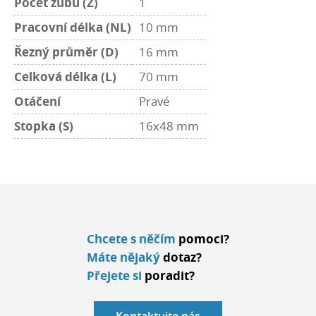
Počet zubů (Z)
1
Pracovní délka (NL)
10 mm
Řezný průměr (D)
16 mm
Celková délka (L)
70 mm
Otáčení
Pravé
Stopka (S)
16x48 mm
Chcete s něčím
pomoci?
Máte nějaký
dotaz?
Přejete si
poradit?