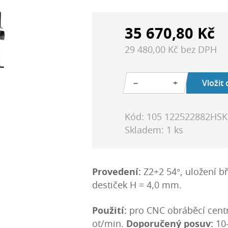
35 670,80 Kč
29 480,00 Kč bez DPH
−
+
Vložit
Kód: 105 122522882HSK
Skladem: 1 ks
Provedení:
Z2+2 54°, uložení b
destiček H = 4,0 mm.
Použití:
pro CNC obráběcí cent
ot/min.
Doporučený posuv:
10