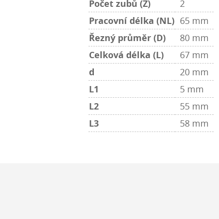
Počet zubů (Z)
2
Pracovní délka (NL)
65 mm
Řezný průměr (D)
80 mm
Celková délka (L)
67 mm
d
20 mm
L1
5 mm
L2
55 mm
L3
58 mm