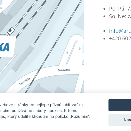
Po–Pá: 7
So–Ne: z
info@aru
+420 602
Značky, kt
ebové stránky co nejlépe přizpůsobit vašim
ncím, používáme sobory cookies. K tomu
s, který udělíte kliknutím na políčko „Rozumím“.
Nas