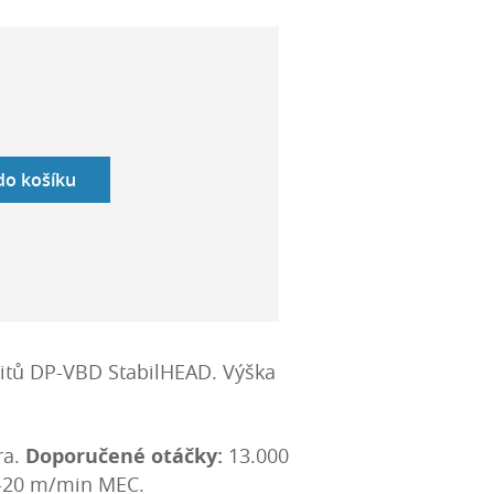
 do košíku
řitů DP-VBD StabilHEAD. Výška
ra.
Doporučené otáčky:
13.000
-20 m/min MEC.