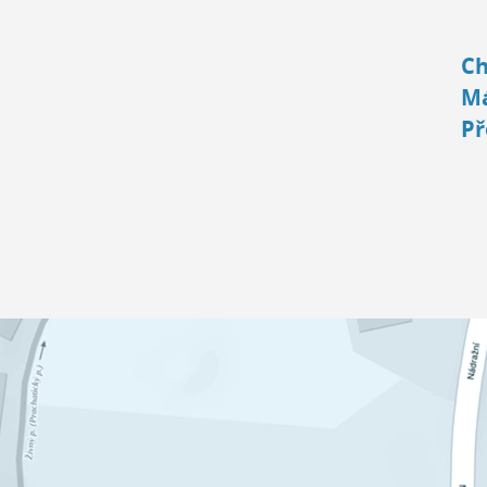
Ch
Má
Př