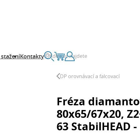
Kde nás najdete
 stažení
Kontakty
Vyhledávání
Košík
Zákaznický účet
DP orovnávací a falcovací
Fréza diamanto
80x65/67x20, Z2
63 StabilHEAD 