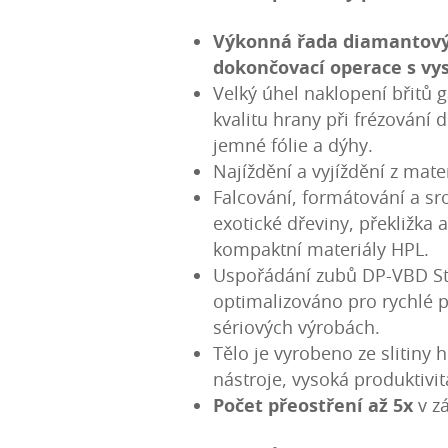
Výkonná řada diamantovýc
dokončovací operace s vy
Velký úhel naklopení břitů 
kvalitu hrany při frézování 
jemné fólie a dýhy.
Najíždění a vyjíždění z mate
Falcování, formátování a s
exotické dřeviny, překližka 
kompaktní materiály HPL.
Uspořádání zubů DP-VBD Sta
optimalizováno pro rychlé p
sériových výrobách.
Tělo je vyrobeno ze slitiny 
nástroje, vysoká produktivi
Počet přeostření až 5x
v z