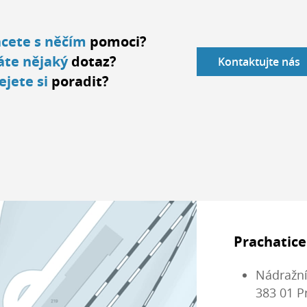
cete s něčím
pomoci?
te nějaký
dotaz?
Kontaktujte nás
ejete si
poradit?
Prachatice
Nádražní
383 01 P