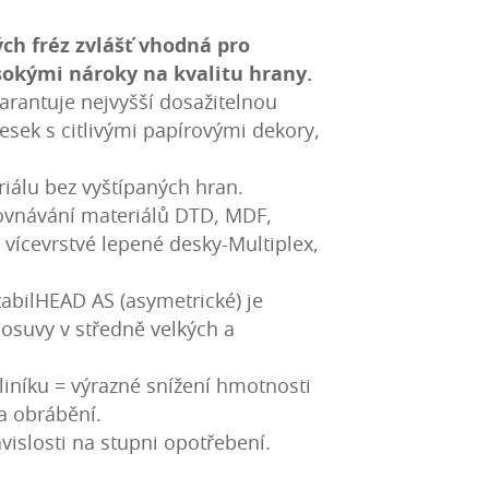
h fréz zvlášť vhodná pro
sokými nároky na kvalitu hrany.
garantuje nejvyšší dosažitelnou
desek s citlivými papírovými dekory,
riálu bez vyštípaných hran.
rovnávání materiálů DTD, MDF,
a vícevrstvé lepené desky-Multiplex,
bilHEAD AS (asymetrické) je
osuvy v středně velkých a
hliníku = výrazné snížení hmotnosti
ta obrábění.
ávislosti na stupni opotřebení.