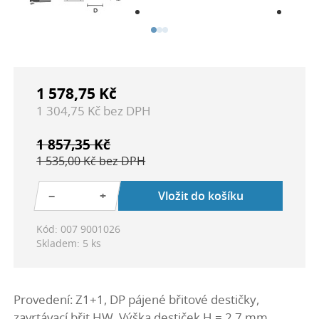
1 578,75 Kč
1 304,75 Kč bez DPH
1 857,35 Kč
1 535,00 Kč bez DPH
−
+
Vložit do košíku
Kód: 007 9001026
Skladem: 5 ks
Provedení: Z1+1, DP pájené břitové destičky,
zavrtávací břit HW. Výška destiček H = 2,7 mm.