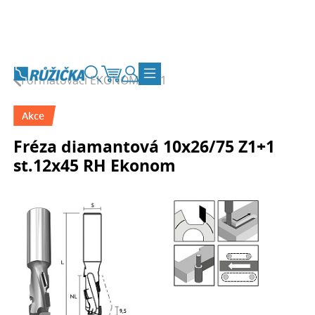
Přejít na obsah
Formátovací EKONOM Z1+1
Vyhledávání
Košík
Zákaznický účet
Přepnout navigaci
Akce
Fréza diamantová 10x26/75 Z1+1
st.12x45 RH Ekonom