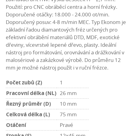
Použití: pro CNC obráběcí centra a horní frézky.
Doporučené otáčky: 18.000 - 24.000 ot/min.
Doporučený posuv: 4-8 m/min MEC. Typ Ekonom je
základní řadou diamantových fréz určených pro
efektivní obrábění materiálů DTD, MDF, exotické
dřeviny, vícevrstvé lepené dřevo, plasty. Ideální
nástroj pro formátování, orovnávání a drážkování v
malosériové a zakázkové výrobě. Do průměru 12
mm je možné nástroj použít i v ruční frézce.
Počet zubů (Z)
1
Pracovní délka (NL)
26 mm
Řezný průměr (D)
10 mm
Celková délka (L)
75 mm
Otáčení
Pravé
Stopka (S)
12x45 mm