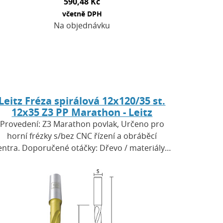
590,48 Kč
včetně DPH
Na objednávku
Leitz Fréza spirálová 12x120/35 st.
12x35 Z3 PP Marathon - Leitz
Provedení: Z3 Marathon povlak, Určeno pro
horní frézky s/bez CNC řízení a obráběcí
entra. Doporučené otáčky: Dřevo / materiály…