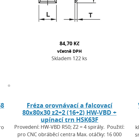
84,70 Kč
včetně DPH
Skladem 122 ks
58
Fréza orovnávací a falcovací
80x80x30 z2+2 (16+2) HW-VBD +
upínací trn HSK63F
Provedení: HW-VBD R50; Z2 = 4 spirály. Použití:
ro
k
pro CNC obráběcí centra Max. otáčky: 16 000
s