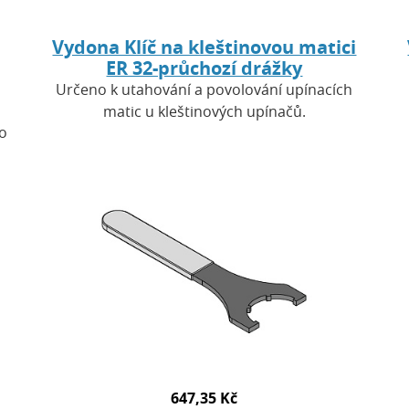
Vydona Klíč na kleštinovou matici
ER 32-průchozí drážky
Určeno k utahování a povolování upínacích
matic u kleštinových upínačů.
ro
647,35 Kč