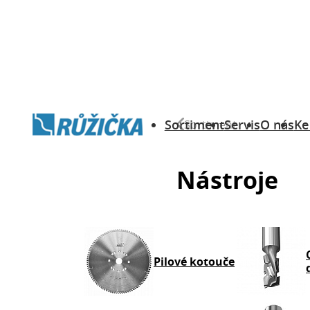
Přejít na obsah
Sortiment
Servis
O nás
Ke
Sortiment
Nástroje
Pilové kotouče