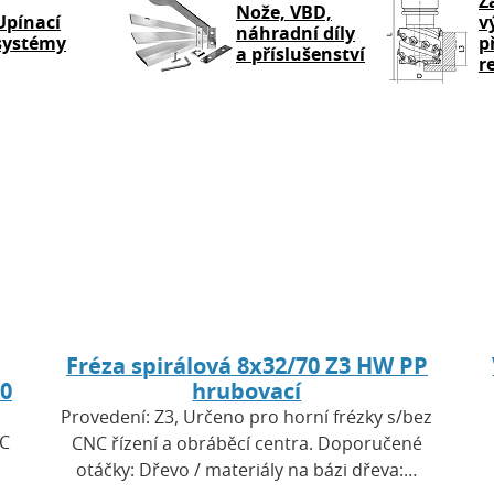
Z
Nože, VBD,
Upínací
v
náhradní díly
systémy
p
a příslušenství
r
Fréza spirálová 8x32/70 Z3 HW PP
00
hrubovací
Provedení: Z3, Určeno pro horní frézky s/bez
NC
CNC řízení a obráběcí centra. Doporučené
otáčky: Dřevo / materiály na bázi dřeva:…