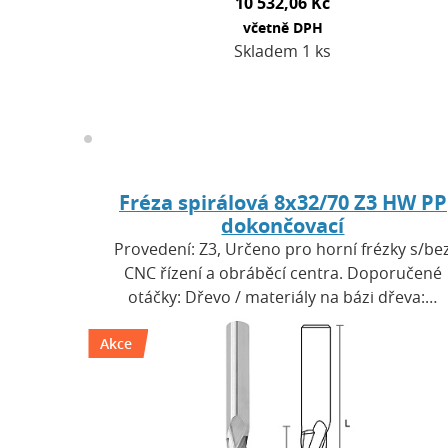
10 532,06 Kč
včetně DPH
Skladem 1 ks
Fréza spirálová 8x32/70 Z3 HW PP
dokončovací
Provedení: Z3, Určeno pro horní frézky s/be
CNC řízení a obráběcí centra. Doporučené
otáčky: Dřevo / materiály na bázi dřeva:…
Akce