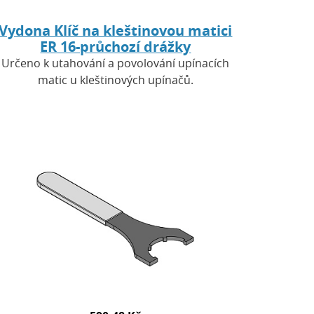
Vydona Klíč na kleštinovou matici
ER 16-průchozí drážky
Určeno k utahování a povolování upínacích
matic u kleštinových upínačů.