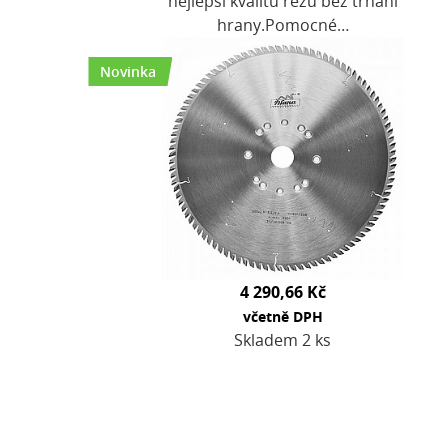
nejlepší kvalitu řezu bez trhání
hrany.Pomocné…
Novinka
4 290,66 Kč
včetně DPH
Skladem 2 ks