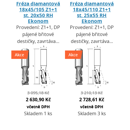
Fréza diamantová
Fréza diamantová
18x45/105 Z1+1
18x45/110 Z1+1
st. 20x50 RH
st. 25x55 RH
Ekonom
Ekonom
Provedení: Z1+1, DP
Provedení: Z1+1, DP
pájené břitové
pájené břitové
destičky, zavrtávací
destičky, zavrtávací
břit HW. Výška
břit HW. Výška
Akce
destiček H=2,5 mm.
Akce
destiček H=2,5 mm.
Použití: pro CNC
Použití: pro CNC
obráběcí centra a…
obráběcí centra a…
3 095,18 Kč
3 210,13 Kč
2 630,90 Kč
2 728,61 Kč
včetně DPH
včetně DPH
Skladem 1 ks
Skladem 3 ks