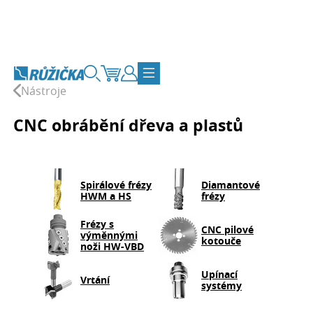
Přejít na obsah
Vyhledávání
Košík
Zákaznický účet
Přepnout navigaci
Nástroje
CNC obrábění dřeva a plastů
Spirálové frézy
Diamantové
HWM a HS
frézy
Frézy s
CNC pilové
výměnnými
kotouče
noži HW-VBD
Upínací
Vrtání
systémy