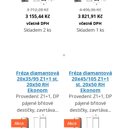
3 712,28 Kč
4 496,36 Kč
3 155,44 Kč
3 821,91 Kč
včetně DPH
včetně DPH
Skladem 2 ks
Skladem 1 ks
Fréza diamantová
Fréza diamantová
20x35/95 Z1+1 st.
20x45/105 Z1+1
20x50 RH
st. 20x50 RH
Ekonom
Ekonom
Provedení: Z1+1, DP
Provedení: Z1+1, DP
pájené břitové
pájené břitové
destičky, zavrtávací
destičky, zavrtávací
břit HW. Výška
břit HW. Výška
Akce
destiček H=2,5 mm.
Akce
destiček H=2,5 mm.