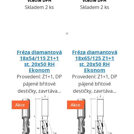
včetně DPH
včetně DPH
Skladem 2 ks
Skladem 2 ks
Fréza diamantová
Fréza diamantová
18x54/115 Z1+1
18x65/125 Z1+1
st. 20x50 RH
st. 20x50 RH
Ekonom
Ekonom
Provedení: Z1+1, DP
Provedení: Z1+1, DP
pájené břitové
pájené břitové
destičky, zavrtávací
destičky, zavrtávací
břit HW. Výška
břit HW. Výška
Akce
destiček H=2,5 mm.
Akce
destiček H=2,5 mm.
Použití: pro CNC
Použití: pro CNC
obráběcí centra a…
obráběcí centra a…