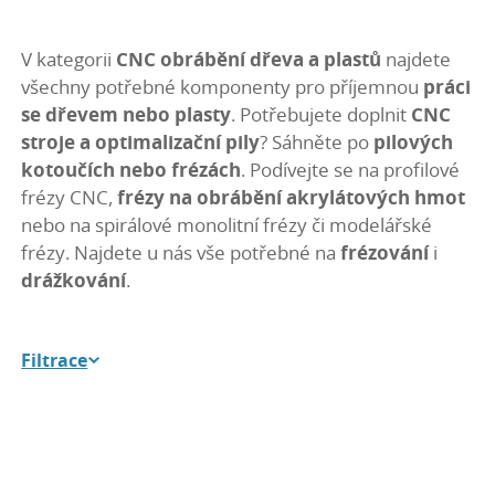
V kategorii
CNC obrábění dřeva a plastů
najdete
všechny potřebné komponenty pro příjemnou
práci
se dřevem nebo plasty
. Potřebujete doplnit
CNC
stroje a optimalizační pily
? Sáhněte po
pilových
kotoučích nebo frézách
. Podívejte se na profilové
frézy CNC,
frézy na obrábění akrylátových hmot
nebo na spirálové monolitní frézy či modelářské
frézy. Najdete u nás vše potřebné na
frézování
i
drážkování
.
Filtrace