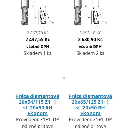
Použití: pro CNC
Použití: pro CNC
obráběcí centra a…
obráběcí centra a…
2 867,70 Kč
3 095,18 Kč
2 437,55 Kč
2 630,90 Kč
včetně DPH
včetně DPH
Skladem 1 ks
Skladem 2 ks
Fréza diamantová
Fréza diamantová
20x54/115 Z1+1
20x65/125 Z1+1
st. 20x50 RH
st. 20x50 RH
Ekonom
Ekonom
Provedení: Z1+1, DP
Provedení: Z1+1, DP
pájené břitové
pájené břitové