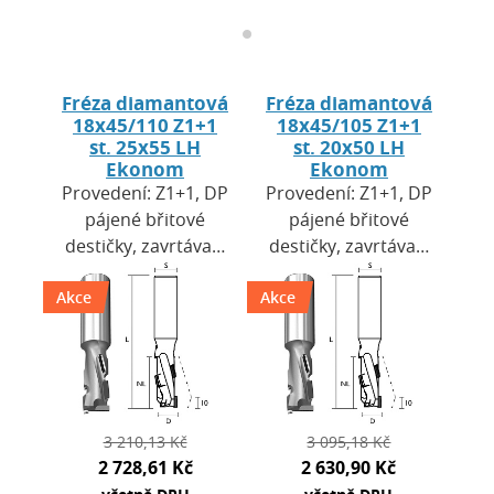
Fréza diamantová
Fréza diamantová
18x45/110 Z1+1
18x45/105 Z1+1
st. 25x55 LH
st. 20x50 LH
Ekonom
Ekonom
Provedení: Z1+1, DP
Provedení: Z1+1, DP
pájené břitové
pájené břitové
destičky, zavrtávací
destičky, zavrtávací
břit HW. Výška
břit HW. Výška
Akce
destiček H=2,5 mm.
Akce
destiček H=2,5 mm.
Použití: pro CNC
Použití: pro CNC
obráběcí centra a…
obráběcí centra a…
3 210,13 Kč
3 095,18 Kč
2 728,61 Kč
2 630,90 Kč