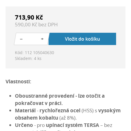
713,90 Kč
590,00 Kč bez DPH
−
+
Vložit do košíku
Kód: 112 105040630
Skladem: 4 ks
Vlastnosti:
Oboustranné provedení
- lze otočit a
pokračovat v práci.
Materiál
-
rychlořezná ocel
(HSS) s
vysokým
obsahem kobaltu
(až 8%).
Určeno
- pro
upínací systém TERSA
– bez