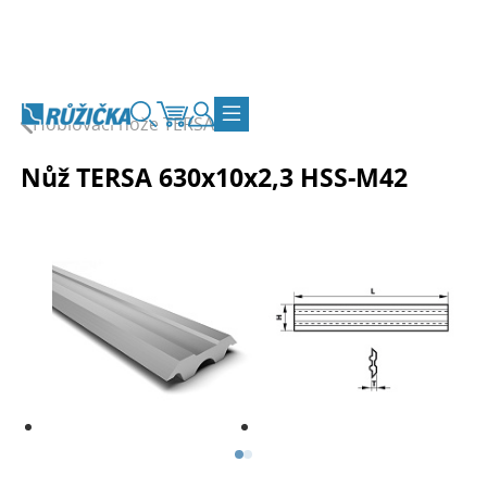
Přejít na obsah
Hoblovací nože TERSA
Vyhledávání
Košík
Zákaznický účet
Přepnout navigaci
Nůž TERSA 630x10x2,3 HSS-M42