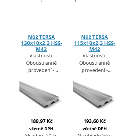
Nůž TERSA
Nůž TERSA
130x10x2,3 HSS-
115x10x2,3 HSS-
M42
M42
Vlastnosti:
Vlastnosti:
Oboustranné
Oboustranné
provedení -
provedení -
lze otočit a
lze otočit a
pokračovat v
pokračovat v
práci.Materiál
práci.Materiál
- rychlořezná
- rychlořezná
ocel (HSS) s
ocel (HSS) s
vysokým obsahem
vysokým obsahem
189,97 Kč
193,60 Kč
kobaltu …
kobaltu …
včetně DPH
včetně DPH
Skladem 20 ks
Na objednávku