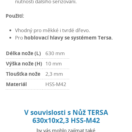
nutnosti dalšího seřizování.
Použití:
Vhodný pro měkké i tvrdé dřevo.
Pro
hoblovací hlavy se systémem Tersa.
Délka nože (L)
630 mm
Výška nože (H)
10 mm
Tloušťka nože
2,3 mm
Materiál
HSS-M42
V souvislosti s Nůž TERSA
630x10x2,3 HSS-M42
by vás mohlo zajímat také