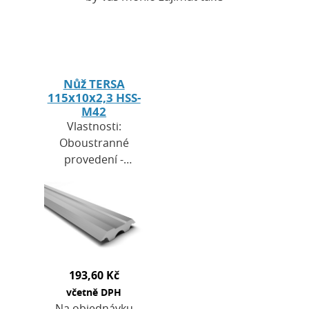
Nůž TERSA
115x10x2,3 HSS-
M42
Vlastnosti:
Oboustranné
provedení -
lze otočit a
pokračovat v
práci.Materiál
- rychlořezná
ocel (HSS) s
vysokým obsahem
193,60 Kč
kobaltu …
včetně DPH
Na objednávku