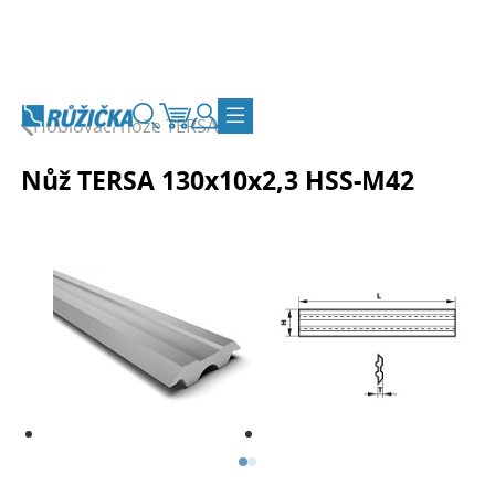
Přejít na obsah
Hoblovací nože TERSA
Vyhledávání
Košík
Zákaznický účet
Přepnout navigaci
Nůž TERSA 130x10x2,3 HSS-M42