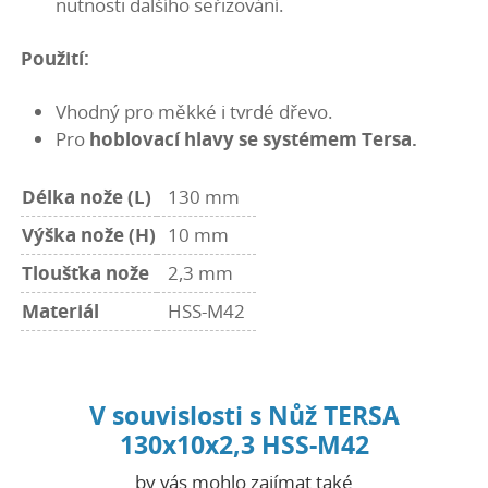
nutnosti dalšího seřizování.
Použití:
Vhodný pro měkké i tvrdé dřevo.
Pro
hoblovací hlavy se systémem Tersa.
Délka nože (L)
130 mm
Výška nože (H)
10 mm
Tloušťka nože
2,3 mm
Materiál
HSS-M42
V souvislosti s Nůž TERSA
130x10x2,3 HSS-M42
by vás mohlo zajímat také