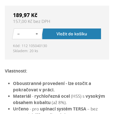
189,97 Kč
157,00 Kč bez DPH
−
+
Vložit do košíku
Kód: 112 105040130
Skladem: 20 ks
Vlastnosti:
Oboustranné provedení
- lze otočit a
pokračovat v práci.
Materiál
-
rychlořezná ocel
(HSS) s
vysokým
obsahem kobaltu
(až 8%).
Určeno
- pro
upínací systém TERSA
– bez