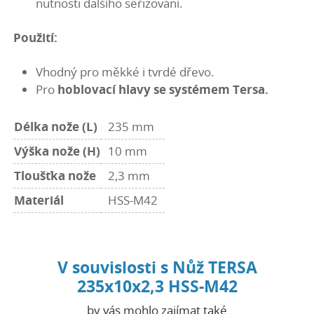
nutnosti dalšího seřizování.
Použití:
Vhodný pro měkké i tvrdé dřevo.
Pro
hoblovací hlavy se systémem Tersa.
Délka nože (L)
235 mm
Výška nože (H)
10 mm
Tloušťka nože
2,3 mm
Materiál
HSS-M42
V souvislosti s Nůž TERSA
235x10x2,3 HSS-M42
by vás mohlo zajímat také