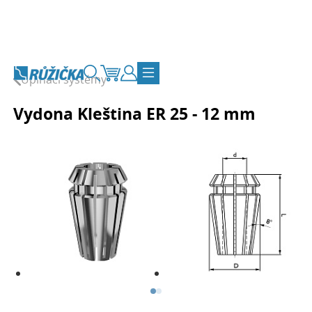
Přejít na obsah
Upínací systémy
Vyhledávání
Košík
Zákaznický účet
Přepnout navigaci
Vydona Kleština ER 25 - 12 mm