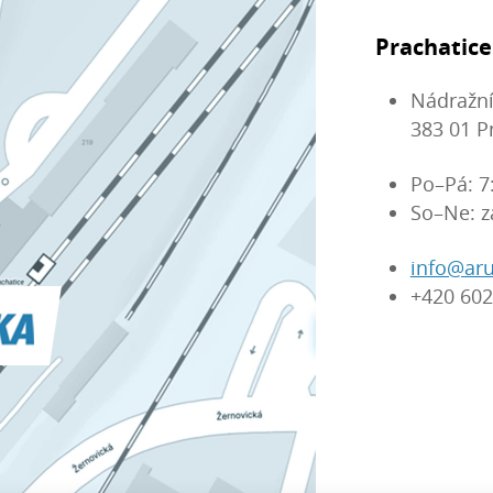
Prachatice
Nádražní
383 01 P
Po–Pá: 7
So–Ne: z
info@aru
+420 602