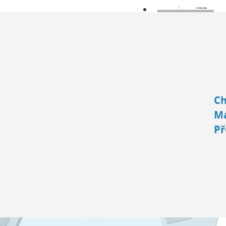
Ch
Má
Př