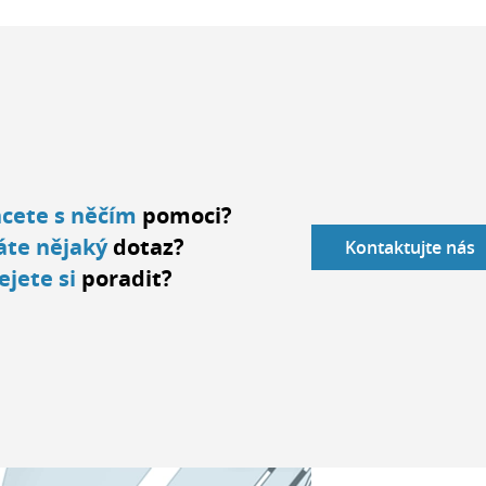
cete s něčím
pomoci?
te nějaký
dotaz?
Kontaktujte nás
ejete si
poradit?