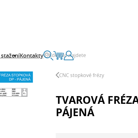
Kde nás najdete
 stažení
Kontakty
Vyhledávání
Košík
Zákaznický účet
CNC stopkové frézy
TVAROVÁ FRÉZA
PÁJENÁ