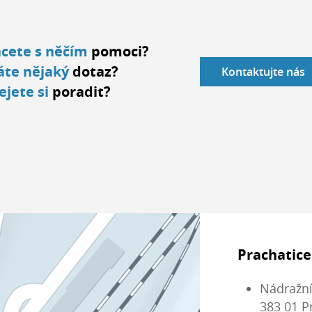
cete s něčím
pomoci?
te nějaký
dotaz?
Kontaktujte nás
ejete si
poradit?
Prachatice
Nádražní
383 01 P