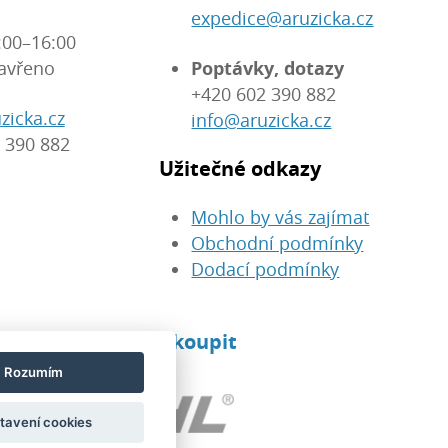
expedice@aruzicka.cz
:00–16:00
avřeno
Poptávky, dotazy
+420 602 390 882
zicka.cz
info@aruzicka.cz
 390 882
Užitečné odkazy
Mohlo by vás zajímat
Obchodní podmínky
Dodací podmínky
eré u nás můžete koupit
Rozumím
tavení cookies