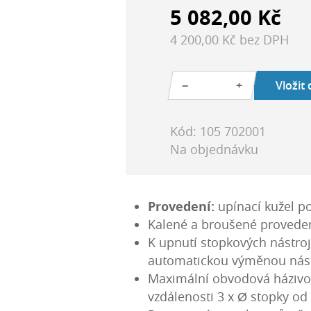
5 082,00 Kč
4 200,00 Kč bez DPH
−
+
Vložit
Kód: 105 702001
Na objednávku
Provedení:
upínací kužel po
Kalené a broušené provede
K upnutí stopkových nástroj
automatickou výměnou nás
Maximální obvodová házivos
vzdálenosti 3 x Ø stopky od