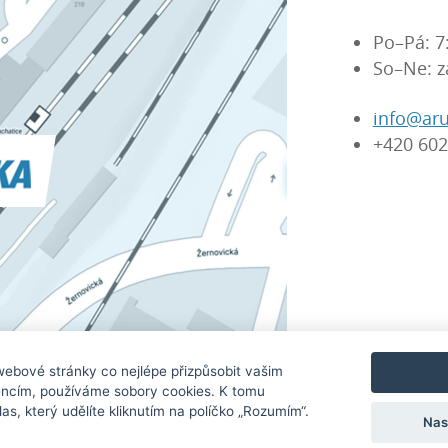
Po–Pá: 7
So–Ne: z
info@aru
+420 602
Značky, kt
ebové stránky co nejlépe přizpůsobit vašim
ncím, používáme sobory cookies. K tomu
s, který udělíte kliknutím na políčko „Rozumím“.
Nas