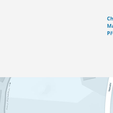
Ch
Má
Př