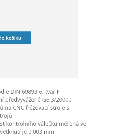
 do košíku
dle DIN 69893-6, tvar F
ní předvyvážené G6,3/20000
ů na CNC frézovací stroje s
trojů
t kontrolního válečku měřená ve
 vetknutí je 0,003 mm