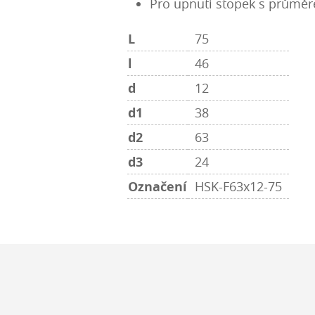
Pro upnutí stopek s průměr
L
75
l
46
d
12
d1
38
d2
63
d3
24
Označení
HSK-F63x12-75