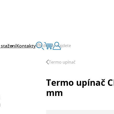
Kde nás najdete
 stažení
Kontakty
Vyhledávání
Košík
Zákaznický účet
Termo upínač
Termo upínač C
mm