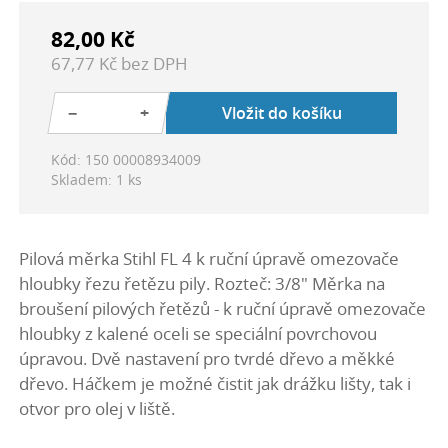
82,00 Kč
67,77 Kč bez DPH
−
+
Vložit do košíku
Kód: 150 00008934009
Skladem: 1 ks
Pilová měrka Stihl FL 4 k ruční úpravě omezovače
hloubky řezu řetězu pily. Rozteč: 3/8" Měrka na
broušení pilových řetězů - k ruční úpravě omezovače
hloubky z kalené oceli se speciální povrchovou
úpravou. Dvě nastavení pro tvrdé dřevo a měkké
dřevo. Háčkem je možné čistit jak drážku lišty, tak i
otvor pro olej v liště.