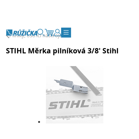
Přejít na obsah
Pilníky, ostřící nástroje
Vyhledávání
Košík
Zákaznický účet
Přepnout navigaci
STIHL Měrka pilníková 3/8' Stihl