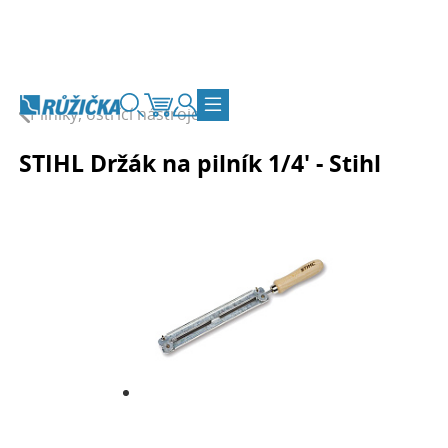
Přejít na obsah
Pilníky, ostřící nástroje
Vyhledávání
Košík
Zákaznický účet
Přepnout navigaci
STIHL Držák na pilník 1/4' - Stihl