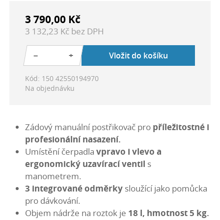
3 790,00 Kč
3 132,23 Kč bez DPH
−
+
Vložit do košíku
Kód: 150 42550194970
Na objednávku
Zádový manuální postřikovač pro
příležitostné i
profesionální nasazení.
Umístění čerpadla
vpravo i vlevo a
ergonomický uzavírací ventil
s
manometrem.
3 integrované odměrky
sloužící jako pomůcka
pro dávkování.
Objem nádrže na roztok je
18 l, hmotnost 5 kg.