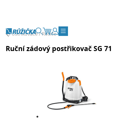
Přejít na obsah
Postřikovače / Rosiče
Vyhledávání
Košík
Zákaznický účet
Přepnout navigaci
Ruční zádový postřikovač SG 71