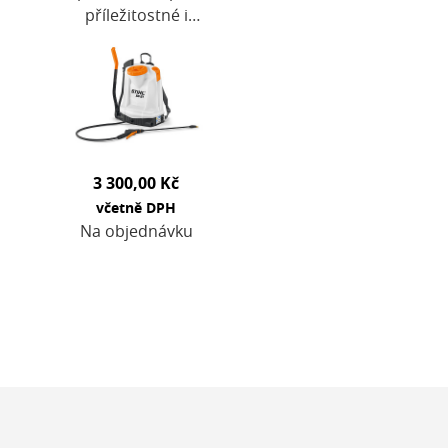
příležitostné i
profesionální
nasazení. Umístění
čerpadla vpravo i
vlevo a
ergonomický
uzavírací…
3 300,00 Kč
včetně DPH
Na objednávku