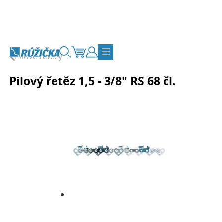
Přejít na obsah
Pilové řetězy
Vyhledávání
Košík
Zákaznický účet
Přepnout navigaci
Pilový řetěz 1,5 - 3/8" RS 68 čl.