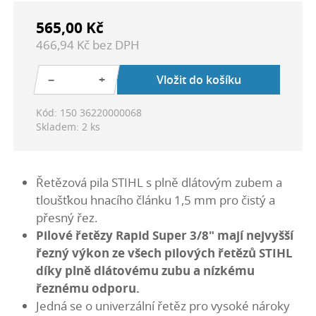
565,00 Kč
466,94 Kč bez DPH
−
+
Vložit do košíku
Kód: 150 36220000068
Skladem: 2 ks
Řetězová pila STIHL s plně dlátovým zubem a
tloušťkou hnacího článku 1,5 mm pro čistý a
přesný řez.
Pilové řetězy Rapid Super 3/8" mají nejvyšší
řezný výkon ze všech pilových řetězů STIHL
díky plně dlátovému zubu a nízkému
řeznému odporu.
Jedná se o univerzální řetěz pro vysoké nároky