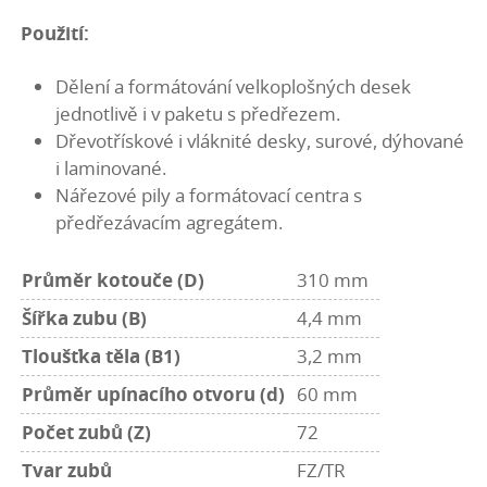
Použití:
Dělení a formátování velkoplošných desek
jednotlivě i v paketu s předřezem.
Dřevotřískové i vláknité desky, surové, dýhované
i laminované.
Nářezové pily a formátovací centra s
předřezávacím agregátem.
Průměr kotouče (D)
310 mm
Šířka zubu (B)
4,4 mm
Tloušťka těla (B1)
3,2 mm
Průměr upínacího otvoru (d)
60 mm
Počet zubů (Z)
72
Tvar zubů
FZ/TR