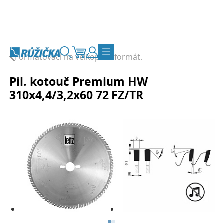
Přejít na obsah
Formátovací na velkoploš. formát.
Vyhledávání
Košík
Zákaznický účet
Přepnout navigaci
Pil. kotouč Premium HW
310x4,4/3,2x60 72 FZ/TR