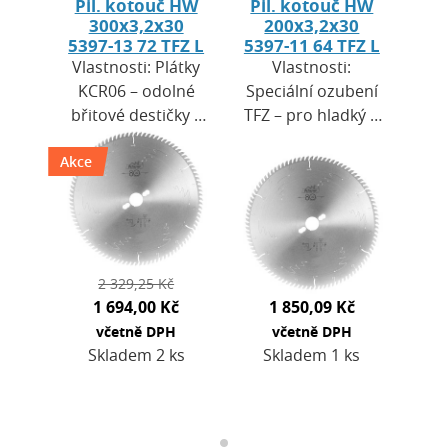
Pil. kotouč HW
Pil. kotouč HW
300x3,2x30
200x3,2x30
5397-13 72 TFZ L
5397-11 64 TFZ L
Vlastnosti: Plátky
Vlastnosti:
KCR06 – odolné
Speciální ozubení
břitové destičky s
TFZ – pro hladký a
vysokou
přesný řez bez
Akce
životnostíČistý řez
štípání
laminovaných
povrchu.Kvalitní
desek bez
plátky KCR06 –
poškození…
vysoká odolnost
proti…
2 329,25 Kč
1 694,00 Kč
1 850,09 Kč
včetně DPH
včetně DPH
Skladem 2 ks
Skladem 1 ks