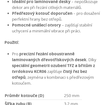
Ideální pro laminované desky
– nepoškozuje
dekor ani při řezání citlivých materiálů.
Předřezový kotouč doporučen
– pro dosažení
perfektní hrany bez otřepů.
Pomocné unášecí otvory
– zajišťují stabilní
uchycení a minimální vibrace při práci.
Použití:
Pro
precizní řezání oboustranně
laminovaných dřevotřískových desek
. Díky
speciální geometrii ozubení TFZ a břitům z
tvrdokovu KCR06
zajišťuje
čistý řez bez
otřepů
, zejména v kombinaci s předřezovým
kotoučem.
Průměr kotouče (D)
250 mm
Šířka zubu (B)
3,2 mm