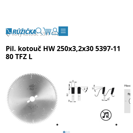
Přejít na obsah
Pilový kotouč 5397 TFZ
Vyhledávání
Košík
Zákaznický účet
Přepnout navigaci
Pil. kotouč HW 250x3,2x30 5397-11
80 TFZ L