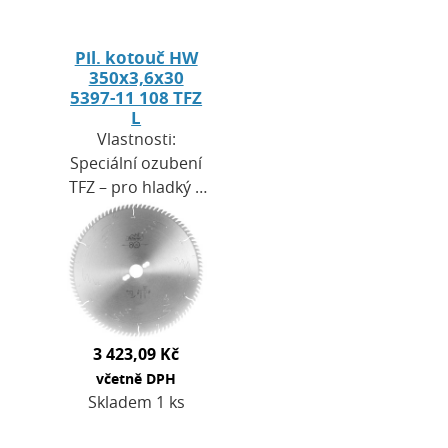
Pil. kotouč HW
350x3,6x30
5397-11 108 TFZ
L
Vlastnosti:
Speciální ozubení
TFZ – pro hladký a
přesný řez bez
štípání
povrchu.Kvalitní
plátky KCR06 –
vysoká odolnost
proti…
3 423,09 Kč
včetně DPH
Skladem 1 ks