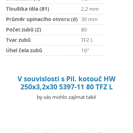
Tloušťka těla (B1)
2,2 mm
Průměr upínacího otvoru (d)
30 mm
Počet zubů (Z)
80
Tvar zubů
TFZ L
Úhel čela zubů
10°
V souvislosti s Pil. kotouč HW
250x3,2x30 5397-11 80 TFZ L
by vás mohlo zajímat také