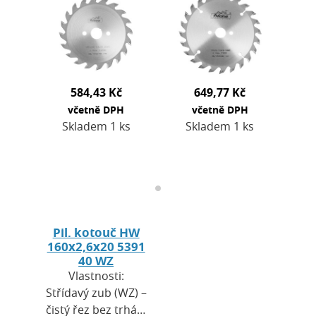
úhel 10° poskytuje
úhel 10° poskytuje
rovnoměrné řezy
rovnoměrné řezy
bez
bez
zářezuMaximální
zářezuMaximální
otáčky,…
otáčky,…
584,43 Kč
649,77 Kč
včetně DPH
včetně DPH
Skladem 1 ks
Skladem 1 ks
Pil. kotouč HW
160x2,6x20 5391
40 WZ
Vlastnosti:
Střídavý zub (WZ) –
čistý řez bez trhání