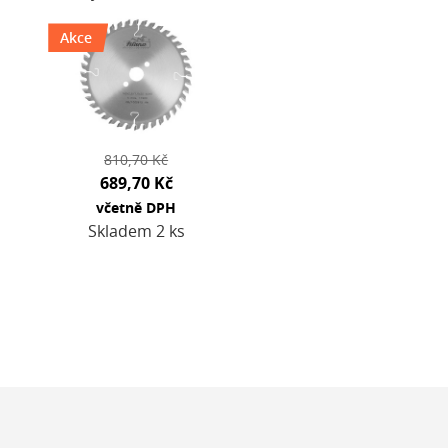
povrchu.Maximální
Akce
otáčky, vhodné
pro široké
spektrum ručních
nástrojůVhodný…
810,70 Kč
689,70 Kč
včetně DPH
Skladem 2 ks