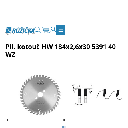
Přejít na obsah
Ruční el. pily
Vyhledávání
Košík
Zákaznický účet
Přepnout navigaci
Pil. kotouč HW 184x2,6x30 5391 40
WZ