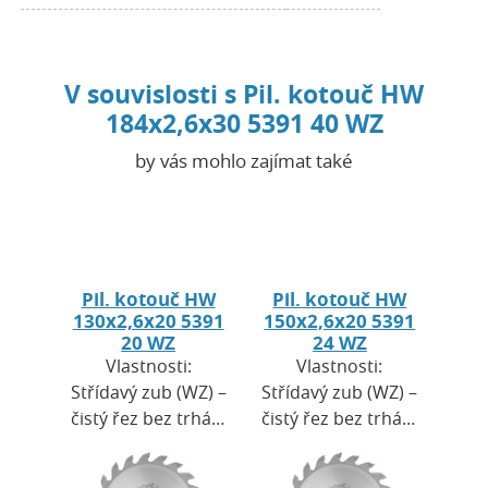
V souvislosti s Pil. kotouč HW
184x2,6x30 5391 40 WZ
by vás mohlo zajímat také
Pil. kotouč HW
Pil. kotouč HW
130x2,6x20 5391
150x2,6x20 5391
20 WZ
24 WZ
Vlastnosti:
Vlastnosti:
Střídavý zub (WZ) –
Střídavý zub (WZ) –
čistý řez bez trhání
čistý řez bez trhání
povrchu.Řezný
povrchu.Řezný
úhel 10° poskytuje
úhel 10° poskytuje