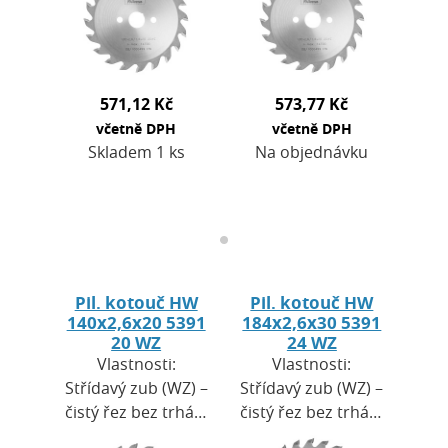
rovnoměrné řezy
rovnoměrné řezy
bez
bez
zářezuMaximální
zářezuMaximální
otáčky,…
otáčky,…
571,12 Kč
573,77 Kč
včetně DPH
včetně DPH
Skladem 1 ks
Na objednávku
Pil. kotouč HW
Pil. kotouč HW
140x2,6x20 5391
184x2,6x30 5391
20 WZ
24 WZ
Vlastnosti:
Vlastnosti:
Střídavý zub (WZ) –
Střídavý zub (WZ) –
čistý řez bez trhání
čistý řez bez trhání
povrchu.Řezný
povrchu.Řezný