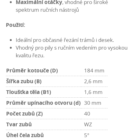
Maximální otáčky
, vhodné pro široké
spektrum ručních nástrojů
Použití:
Ideální pro občasné řezání trámů i desek.
Vhodný pro pily s ručním vedením pro vysokou
kvalitu řezu.
Průměr kotouče (D)
184 mm
Šířka zubu (B)
2,6 mm
Tloušťka těla (B1)
1,6 mm
Průměr upínacího otvoru (d)
30 mm
Počet zubů (Z)
40
Tvar zubů
WZ
Úhel čela zubů
5°