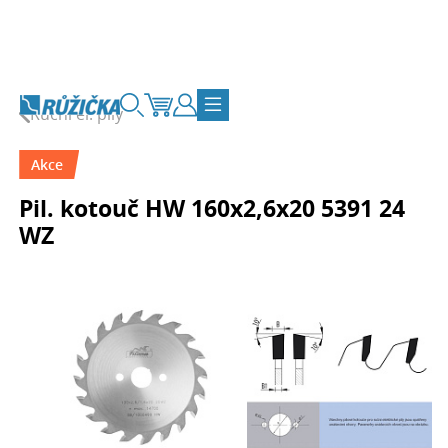
Přejít na obsah
Ruční el. pily
Vyhledávání
Košík
Zákaznický účet
Přepnout navigaci
Akce
Pil. kotouč HW 160x2,6x20 5391 24
WZ