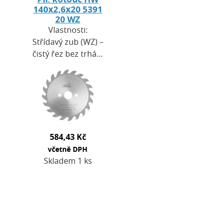
140x2,6x20 5391
20 WZ
Vlastnosti:
Střídavý zub (WZ) –
čistý řez bez trhání
povrchu.Řezný
úhel 10° poskytuje
rovnoměrné řezy
bez
zářezuMaximální
otáčky,…
584,43 Kč
včetně DPH
Skladem 1 ks