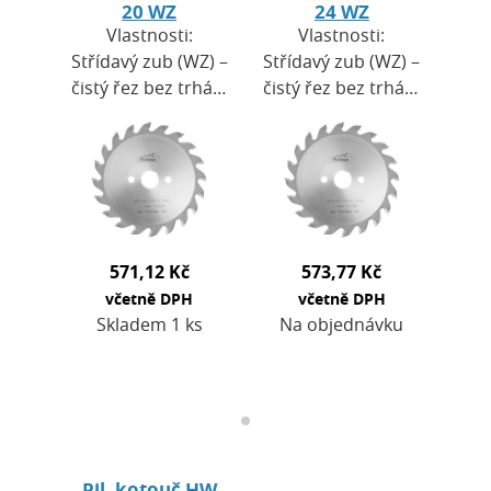
20 WZ
24 WZ
Vlastnosti:
Vlastnosti:
Střídavý zub (WZ) –
Střídavý zub (WZ) –
čistý řez bez trhání
čistý řez bez trhání
povrchu.Řezný
povrchu.Řezný
úhel 10° poskytuje
úhel 10° poskytuje
rovnoměrné řezy
rovnoměrné řezy
bez
bez
zářezuMaximální
zářezuMaximální
otáčky,…
otáčky,…
571,12 Kč
573,77 Kč
včetně DPH
včetně DPH
Skladem 1 ks
Na objednávku
Pil. kotouč HW