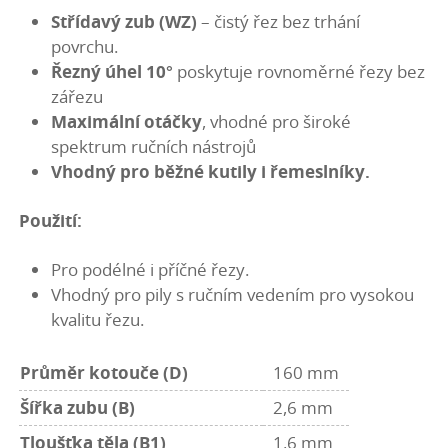
Střídavý zub (WZ)
– čistý řez bez trhání
povrchu.
Řezný úhel 10°
poskytuje rovnoměrné řezy bez
zářezu
Maximální otáčky
, vhodné pro široké
spektrum ručních nástrojů
Vhodný pro běžné kutily i řemeslníky.
Použití:
Pro podélné i příčné řezy.
Vhodný pro pily s ručním vedením pro vysokou
kvalitu řezu.
Průměr kotouče (D)
160 mm
Šířka zubu (B)
2,6 mm
Tloušťka těla (B1)
1,6 mm