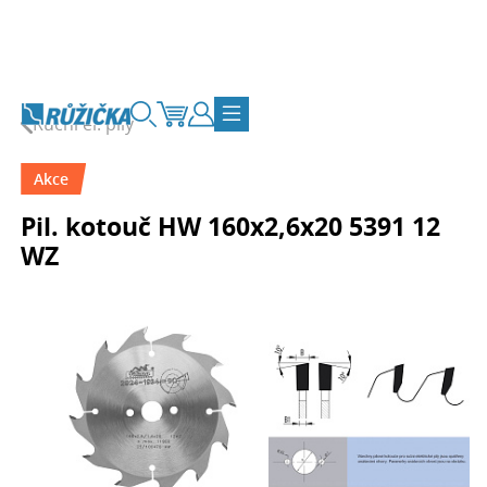
Přejít na obsah
Ruční el. pily
Vyhledávání
Košík
Zákaznický účet
Přepnout navigaci
Akce
Pil. kotouč HW 160x2,6x20 5391 12
WZ