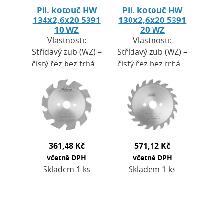
Pil. kotouč HW
Pil. kotouč HW
134x2,6x20 5391
130x2,6x20 5391
10 WZ
20 WZ
Vlastnosti:
Vlastnosti:
Střídavý zub (WZ) –
Střídavý zub (WZ) –
čistý řez bez trhání
čistý řez bez trhání
povrchuTvrdokovové
povrchu.Řezný
destičky HW -
úhel 10° poskytuje
zajišťují čistý řez
rovnoměrné řezy
bez trhlin a
bez
otřepů.Pro…
zářezuMaximální
otáčky,…
361,48 Kč
571,12 Kč
včetně DPH
včetně DPH
Skladem 1 ks
Skladem 1 ks