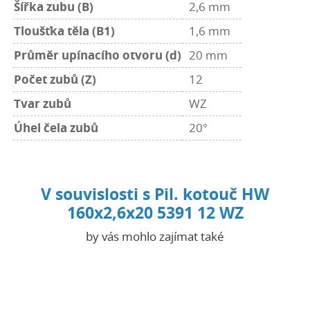
Šířka zubu (B)
2,6 mm
Tloušťka těla (B1)
1,6 mm
Průměr upínacího otvoru (d)
20 mm
Počet zubů (Z)
12
Tvar zubů
WZ
Úhel čela zubů
20°
V souvislosti s Pil. kotouč HW
160x2,6x20 5391 12 WZ
by vás mohlo zajímat také