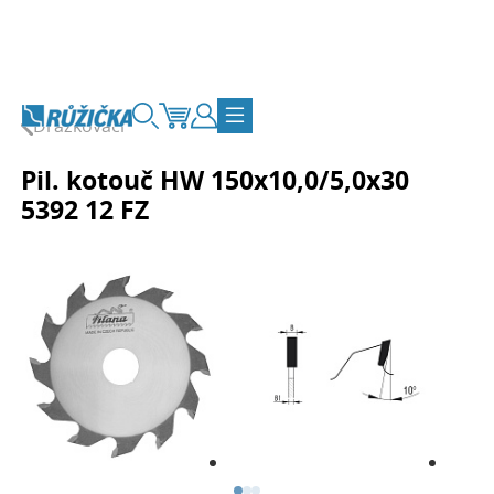
Přejít na obsah
Drážkovací
Vyhledávání
Košík
Zákaznický účet
Přepnout navigaci
Pil. kotouč HW 150x10,0/5,0x30
5392 12 FZ