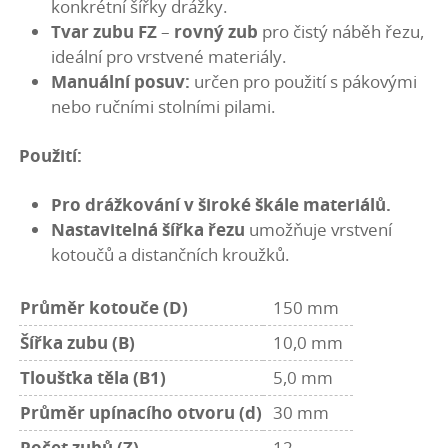
konkrétní šířky drážky.
Tvar zubu FZ
–
rovný zub
pro čistý náběh řezu,
ideální pro vrstvené materiály.
Manuální posuv:
určen pro použití s pákovými
nebo ručními stolními pilami.
Použití:
Pro drážkování v široké škále materiálů.
Nastavitelná šířka řezu
umožňuje vrstvení
kotoučů a distančních kroužků.
Průměr kotouče (D)
150 mm
Šířka zubu (B)
10,0 mm
Tloušťka těla (B1)
5,0 mm
Průměr upínacího otvoru (d)
30 mm
Počet zubů (Z)
12