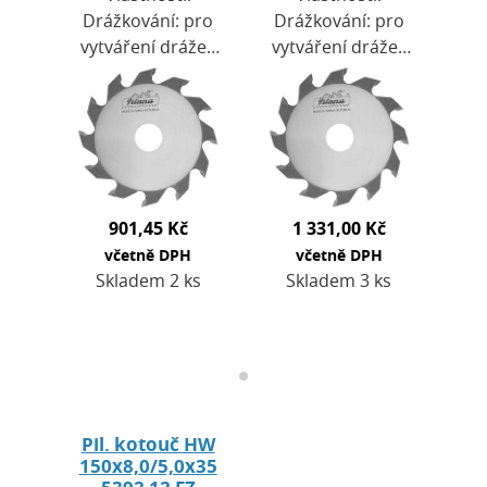
Drážkování: pro
Drážkování: pro
vytváření drážek
vytváření drážek
ve všech typech
ve všech typech
přírodního dřeva,
přírodního dřeva,
materiálů i
materiálů i
plastů.Nastavení
plastů.Nastavení
šířky řezu:
šířky řezu:
kotouče…
kotouče…
901,45 Kč
1 331,00 Kč
včetně DPH
včetně DPH
Skladem 2 ks
Skladem 3 ks
Pil. kotouč HW
150x8,0/5,0x35