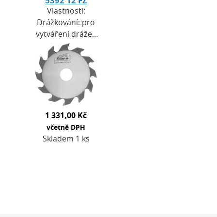
5392 12 FZ
Vlastnosti:
Drážkování: pro
vytváření drážek
ve všech typech
přírodního dřeva,
materiálů i
plastů.Nastavení
šířky řezu:
kotouče…
1 331,00 Kč
včetně DPH
Skladem 1 ks