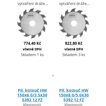
vytváření drážek
vytváření drážek
ve všech typech
ve všech typech
přírodního dřeva,
přírodního dřeva,
materiálů i
materiálů i
plastů.Nastavení
plastů.Nastavení
šířky řezu:
šířky řezu:
kotouče…
kotouče…
774,40 Kč
822,80 Kč
včetně DPH
včetně DPH
Skladem 1 ks
Skladem 3 ks
Pil. kotouč HW
Pil. kotouč HW
150x6,0/3,5x30
150x8,0/5,0x30
5392 12 FZ
5392 12 FZ
Vlastnosti:
Vlastnosti: