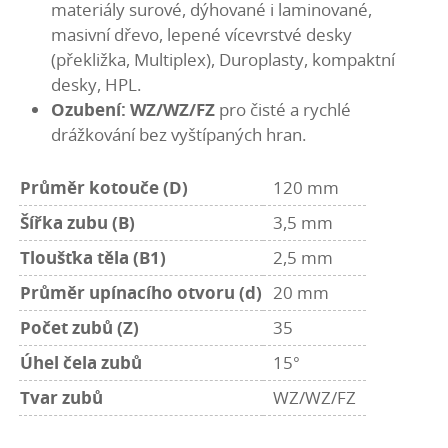
materiály surové, dýhované i laminované,
masivní dřevo, lepené vícevrstvé desky
(překližka, Multiplex), Duroplasty, kompaktní
desky, HPL.
Ozubení: WZ/WZ/FZ
pro čisté a rychlé
drážkování bez vyštípaných hran.
Průměr kotouče (D)
120 mm
Šířka zubu (B)
3,5 mm
Tloušťka těla (B1)
2,5 mm
Průměr upínacího otvoru (d)
20 mm
Počet zubů (Z)
35
Úhel čela zubů
15°
Tvar zubů
WZ/WZ/FZ