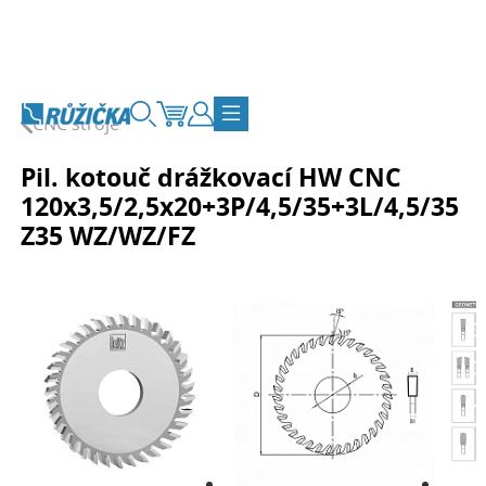
Přejít na obsah
CNC stroje
Vyhledávání
Košík
Zákaznický účet
Přepnout navigaci
Pil. kotouč drážkovací HW CNC
120x3,5/2,5x20+3P/4,5/35+3L/4,5/35
Z35 WZ/WZ/FZ