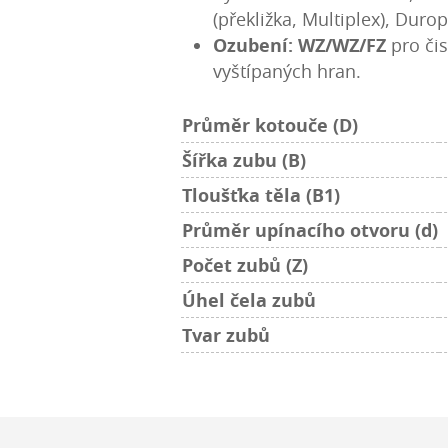
(překližka, Multiplex), Duro
Ozubení: WZ/WZ/FZ
pro čis
vyštípaných hran.
Průměr kotouče (D)
Šířka zubu (B)
Tloušťka těla (B1)
Průměr upínacího otvoru (d)
Počet zubů (Z)
Úhel čela zubů
Tvar zubů