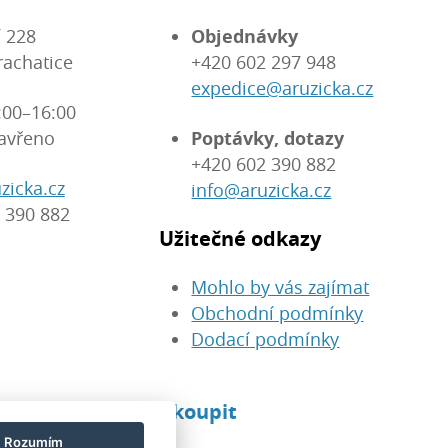
 228
Objednávky
rachatice
+420 602 297 948
expedice@aruzicka.cz
:00–16:00
avřeno
Poptávky, dotazy
+420 602 390 882
zicka.cz
info@aruzicka.cz
 390 882
Užitečné odkazy
Mohlo by vás zajímat
Obchodní podmínky
Dodací podmínky
eré u nás můžete koupit
Rozumím