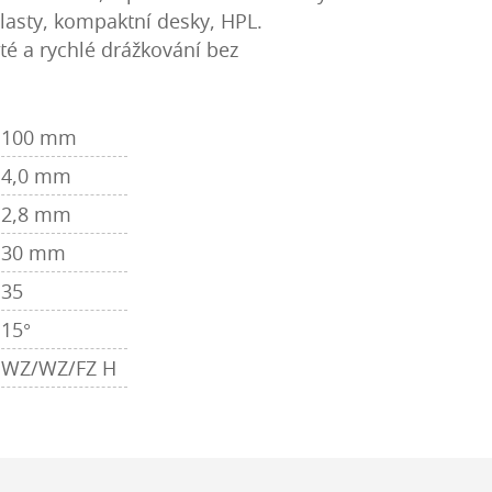
plasty, kompaktní desky, HPL.
té a rychlé drážkování bez
100 mm
4,0 mm
2,8 mm
30 mm
35
15°
WZ/WZ/FZ H