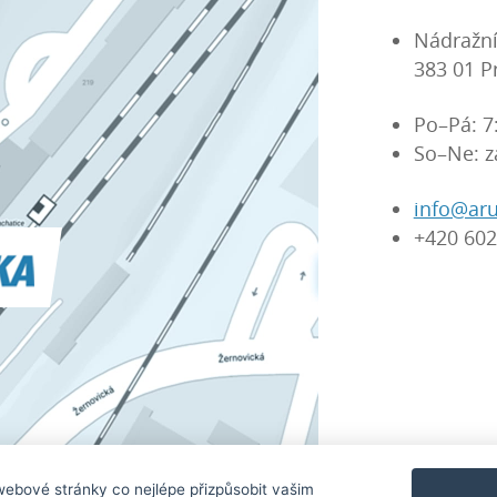
Nádražní
383 01 P
Po–Pá: 7
So–Ne: z
info@aru
+420 602
Značky, kt
ebové stránky co nejlépe přizpůsobit vašim