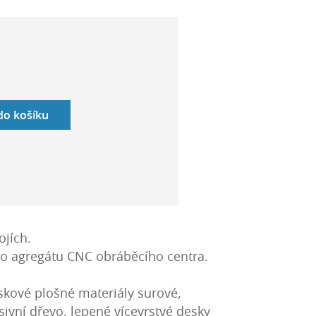
 do košíku
ojích.
o agregátu CNC obráběcího centra.
skové plošné materiály surové,
ivní dřevo, lepené vícevrstvé desky