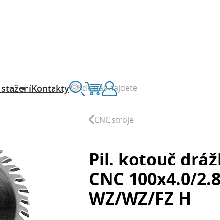
Kde nás najdete
 stažení
Kontakty
Vyhledávání
Košík
Zákaznický účet
CNC stroje
Pil. kotouč drá
CNC 100x4.0/2.
WZ/WZ/FZ H