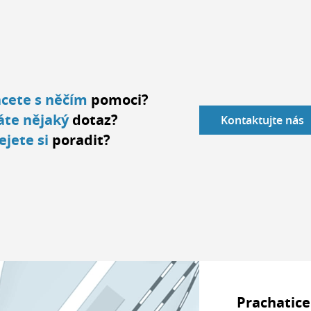
cete s něčím
pomoci?
te nějaký
dotaz?
Kontaktujte nás
ejete si
poradit?
Prachatice