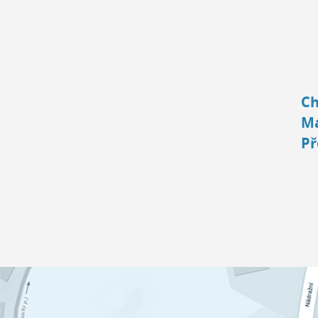
Ch
Má
Př