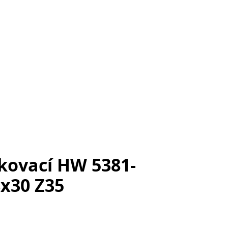
žkovací HW 5381-
8x30 Z35