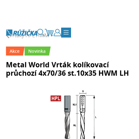
Přejít na obsah
Vrtáky HPL HWM
Vyhledávání
Košík
Zákaznický účet
Přepnout navigaci
Akce
Novinka
Metal World Vrták kolíkovací
průchozí 4x70/36 st.10x35 HWM LH