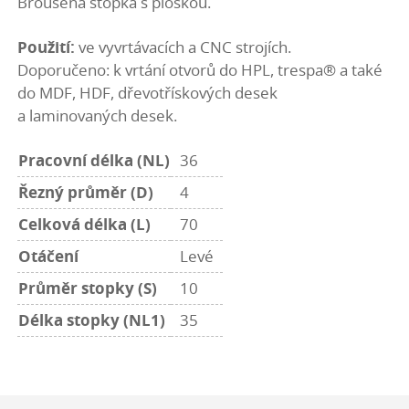
Broušená stopka s ploškou.
Použití:
ve vyvrtávacích a CNC strojích.
Doporučeno: k vrtání otvorů do HPL, trespa® a také
do MDF, HDF, dřevotřískových desek
a laminovaných desek.
Pracovní délka (NL)
36
Řezný průměr (D)
4
Celková délka (L)
70
Otáčení
Levé
Průměr stopky (S)
10
Délka stopky (NL1)
35