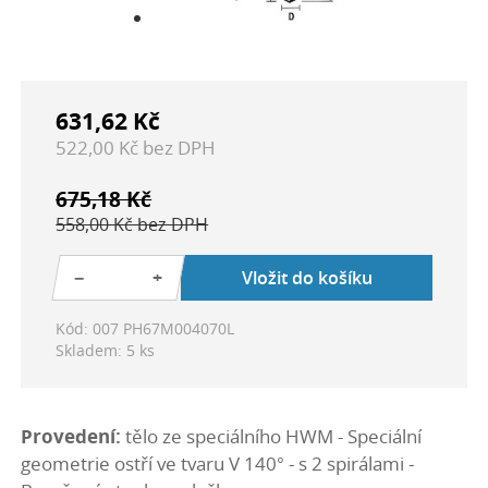
631,62 Kč
522,00 Kč bez DPH
675,18 Kč
558,00 Kč bez DPH
−
+
Vložit do košíku
Kód: 007 PH67M004070L
Skladem: 5 ks
Provedení:
tělo ze speciálního HWM - Speciální
geometrie ostří ve tvaru V 140° - s 2 spirálami -