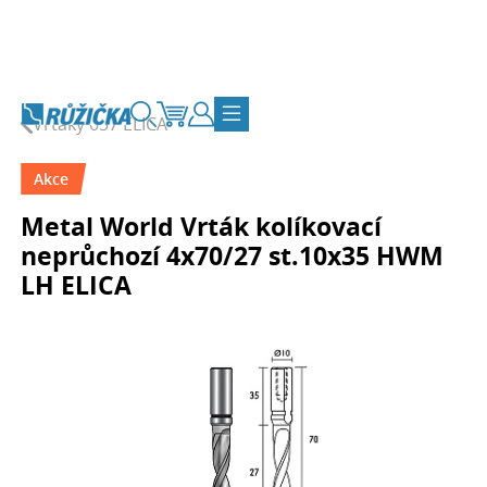
Přejít na obsah
Vrtáky 057 ELICA
Vyhledávání
Košík
Zákaznický účet
Přepnout navigaci
Akce
Metal World Vrták kolíkovací
neprůchozí 4x70/27 st.10x35 HWM
LH ELICA