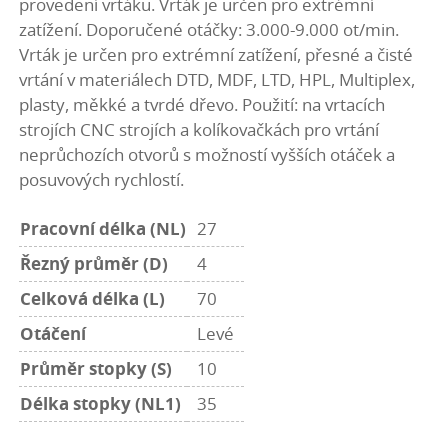
provedení vrtáku. Vrták je určen pro extrémní
zatížení. Doporučené otáčky: 3.000-9.000 ot/min.
Vrták je určen pro extrémní zatížení, přesné a čisté
vrtání v materiálech DTD, MDF, LTD, HPL, Multiplex,
plasty, měkké a tvrdé dřevo. Použití: na vrtacích
strojích CNC strojích a kolíkovačkách pro vrtání
neprůchozích otvorů s možností vyšších otáček a
posuvových rychlostí.
Pracovní délka (NL)
27
Řezný průměr (D)
4
Celková délka (L)
70
Otáčení
Levé
Průměr stopky (S)
10
Délka stopky (NL1)
35