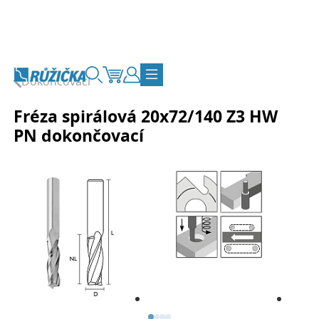
Přejít na obsah
Dokončovací
Vyhledávání
Košík
Zákaznický účet
Přepnout navigaci
Fréza spirálová 20x72/140 Z3 HW
PN dokončovací