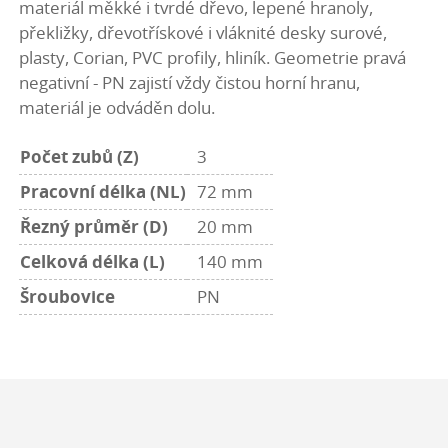
materiál měkké i tvrdé dřevo, lepené hranoly,
překližky, dřevotřískové i vláknité desky surové,
plasty, Corian, PVC profily, hliník. Geometrie pravá
negativní - PN zajistí vždy čistou horní hranu,
materiál je odváděn dolu.
Počet zubů (Z)
3
Pracovní délka (NL)
72 mm
Řezný průměr (D)
20 mm
Celková délka (L)
140 mm
Šroubovice
PN