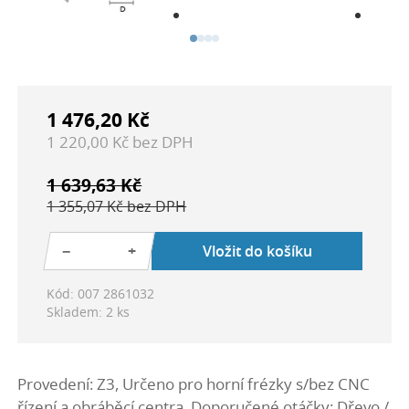
1 476,20 Kč
1 220,00 Kč bez DPH
1 639,63 Kč
1 355,07 Kč bez DPH
−
+
Vložit do košíku
Kód: 007 2861032
Skladem: 2 ks
Provedení: Z3, Určeno pro horní frézky s/bez CNC
řízení a obráběcí centra. Doporučené otáčky: Dřevo /