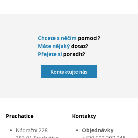
Chcete s něčím
pomoci?
Máte nějaký
dotaz?
Přejete si
poradit?
Kontaktujte nás
Prachatice
Kontakty
Nádražní 228
Objednávky
383 01 Prachatice
+420 602 297 948