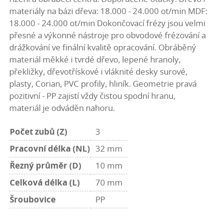
materiály na bázi dřeva: 18.000 - 24.000 ot/min MDF:
18.000 - 24.000 ot/min Dokončovací frézy jsou velmi
přesné a výkonné nástroje pro obvodové frézování a
drážkování ve finální kvalitě opracování. Obráběný
materiál měkké i tvrdé dřevo, lepené hranoly,
překližky, dřevotřískové i vláknité desky surové,
plasty, Corian, PVC profily, hliník. Geometrie pravá
pozitivní - PP zajistí vždy čistou spodní hranu,
materiál je odváděn nahoru.
Počet zubů (Z)
3
Pracovní délka (NL)
32 mm
Řezný průměr (D)
10 mm
Celková délka (L)
70 mm
Šroubovice
PP