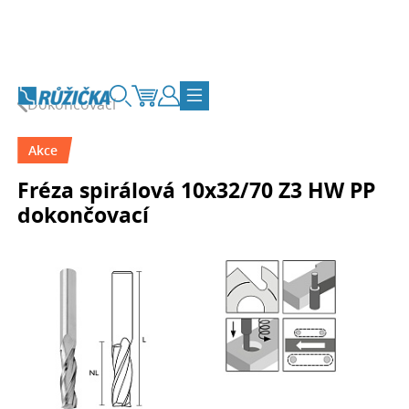
Přejít na obsah
Dokončovací
Vyhledávání
Košík
Zákaznický účet
Přepnout navigaci
Akce
Fréza spirálová 10x32/70 Z3 HW PP
dokončovací