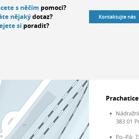
cete s něčím
pomoci?
te nějaký
dotaz?
Kontaktujte nás
ejete si
poradit?
Prachatice
Nádražní
383 01 P
Po–Pá: 7