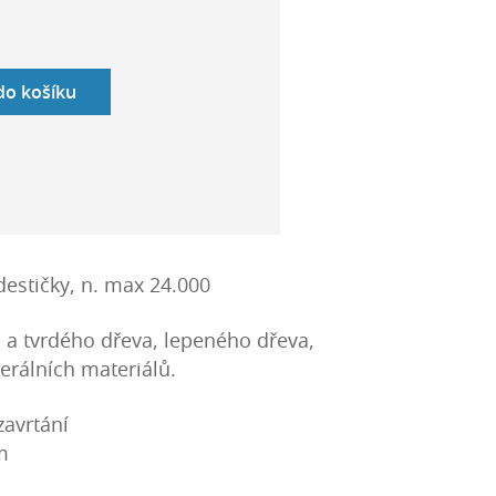
 do košíku
estičky, n. max 24.000
 a tvrdého dřeva, lepeného dřeva,
erálních materiálů.
zavrtání
m