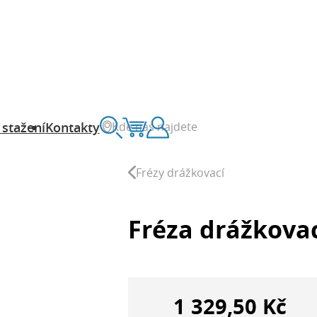
Kde nás najdete
 stažení
Kontakty
Vyhledávání
Košík
Zákaznický účet
Frézy drážkovací
Fréza drážkova
1 329,50 Kč