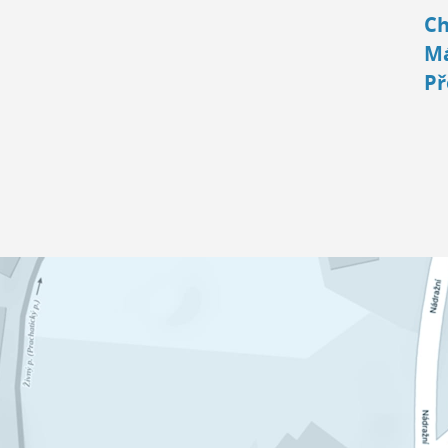
Ch
Má
Př