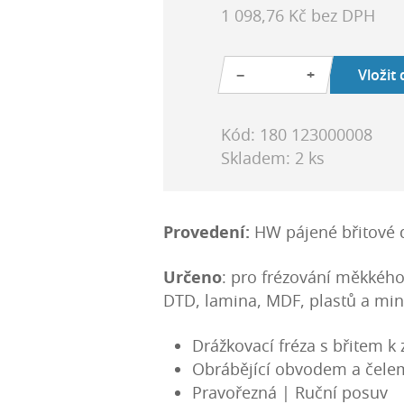
1 098,76 Kč bez DPH
−
+
Vložit
Kód: 180 123000008
Skladem: 2 ks
Provedení:
HW pájené břitové d
Určeno
: pro frézování měkkého
DTD, lamina, MDF, plastů a min
Drážkovací fréza s břitem k 
Obrábějící obvodem a čele
Pravořezná | Ruční posuv