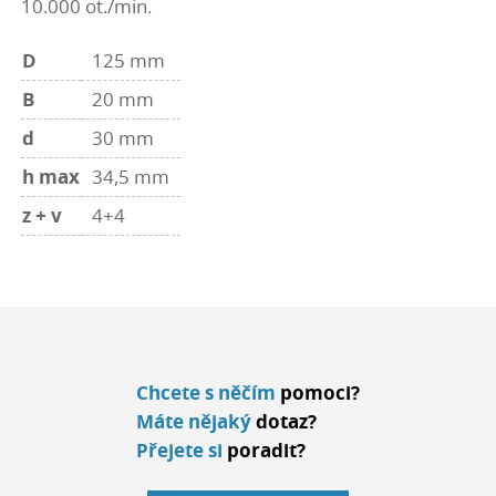
10.000 ot./min.
D
125 mm
B
20 mm
d
30 mm
h max
34,5 mm
z + v
4+4
Chcete s něčím
pomoci?
Máte nějaký
dotaz?
Přejete si
poradit?