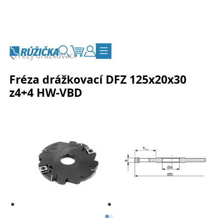
Přejít na obsah
Frézy drážkovací
Vyhledávání
Košík
Zákaznický účet
Přepnout navigaci
Fréza drážkovací DFZ 125x20x30
z4+4 HW-VBD