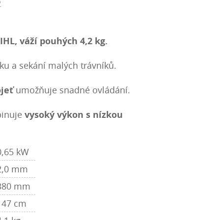
2
TIHL,
váží pouhých 4,2 kg
.
íku a sekání malých trávníků.
jeť
umožňuje snadné ovládání.
binuje
vysoký výkon s nízkou
0,65 kW
2,0 mm
380 mm
147 cm