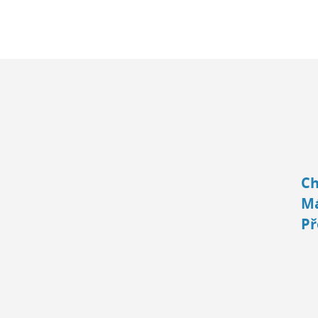
Ch
Má
Př