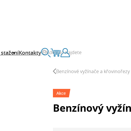
Kde nás najdete
 stažení
Kontakty
Vyhledávání
Košík
Zákaznický účet
Benzínové vyžínače a křovinořezy
Akce
Benzínový vyžín