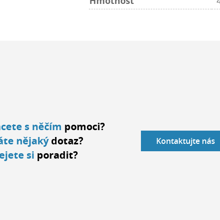
Hmotnost
cete s něčím
pomoci?
te nějaký
dotaz?
Kontaktujte nás
ejete si
poradit?