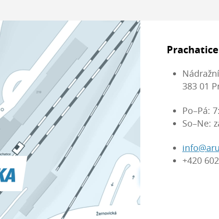
Prachatice
Nádražní
383 01 P
Po–Pá: 7
So–Ne: z
info@aru
+420 602