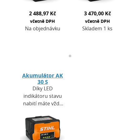
spolehlivé a…
spolehlivé a…
2 488,97 Kč
3 470,00 Kč
včetně DPH
včetně DPH
Na objednávku
Skladem 1 ks
Akumulátor AK
30 S
Díky LED
indikátoru stavu
nabití máte vždy
přehled o tom, kdy
a na jak dlouho je
akumulátor
připraven k