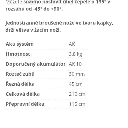
Můžete
snadno nastavit
úhel čepele o 135° v
rozsahu od -45° do +90°.
Jednostranně broušené nože
ve tvaru kapky,
drží větve v žacím noži.
Aku systém
AK
Hmotnost
3,8 kg
Doporučený akumulátor
AK 10
Rozteč zubů
30 mm
Řezná délka
45 cm
Celková délka
210 cm
Přepravní délka
115 cm