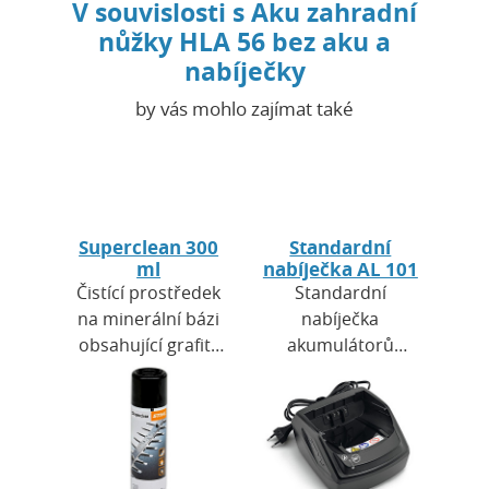
V souvislosti s Aku zahradní
nůžky HLA 56 bez aku a
nabíječky
by vás mohlo zajímat také
Superclean 300
Standardní
ml
nabíječka AL 101
Čistící prostředek
Standardní
na minerální bázi
nabíječka
obsahující grafit.
akumulátorů
Rozpouští
STIHL AL 101 je
pryskyřici a
kompatibilní se
nečistoty, zároveň
všemi
slouží jako mazací
akumulátory
prostředek…
systému STIHL AK