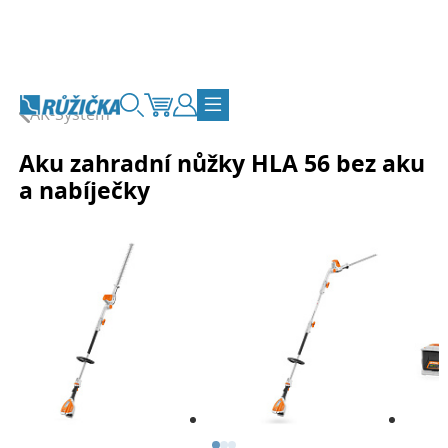
Přejít na obsah
AK-Systém
Vyhledávání
Košík
Zákaznický účet
Přepnout navigaci
Aku zahradní nůžky HLA 56 bez aku
a nabíječky