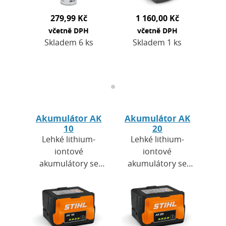
a systému STIHL
279,99 Kč
1 160,00 Kč
AP. …
včetně DPH
včetně DPH
Skladem 6 ks
Skladem 1 ks
Akumulátor AK
Akumulátor AK
10
20
Lehké lithium-
Lehké lithium-
iontové
iontové
akumulátory se
akumulátory se
jmenovitým
jmenovitým
napětím 36 V jsou
napětím 36 V jsou
nejen mimořádně
nejen mimořádně
všestranné, ale
všestranné, ale
také odolné,
také odolné,