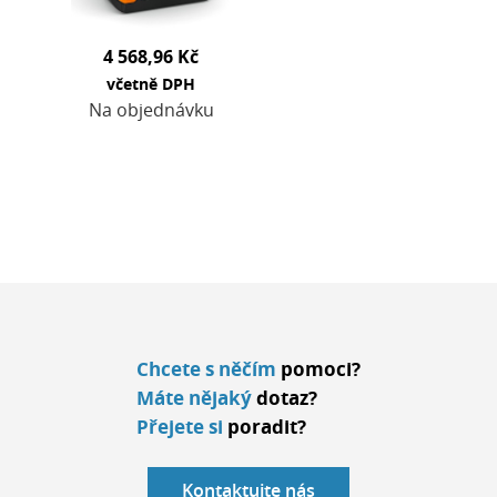
použití. Lehké
lithium…
4 568,96 Kč
včetně DPH
Na objednávku
Chcete s něčím
pomoci?
Máte nějaký
dotaz?
Přejete si
poradit?
Kontaktujte nás