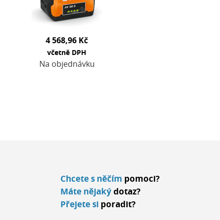
připraven k
použití. Lehké
lithium…
4 568,96 Kč
včetně DPH
Na objednávku
Chcete s něčím
pomoci?
Máte nějaký
dotaz?
Přejete si
poradit?