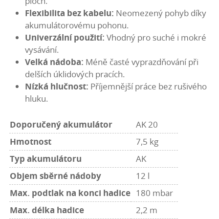
ploch.
Flexibilita bez kabelu:
Neomezený pohyb díky
akumulátorovému pohonu.
Univerzální použití:
Vhodný pro suché i mokré
vysávání.
Velká nádoba:
Méně časté vyprazdňování při
delších úklidových pracích.
Nízká hlučnost:
Příjemnější práce bez rušivého
hluku.
Doporučený akumulátor
AK 20
Hmotnost
7,5 kg
Typ akumulátoru
AK
Objem sběrné nádoby
12 l
Max. podtlak na konci hadice
180 mbar
Max. délka hadice
2,2 m