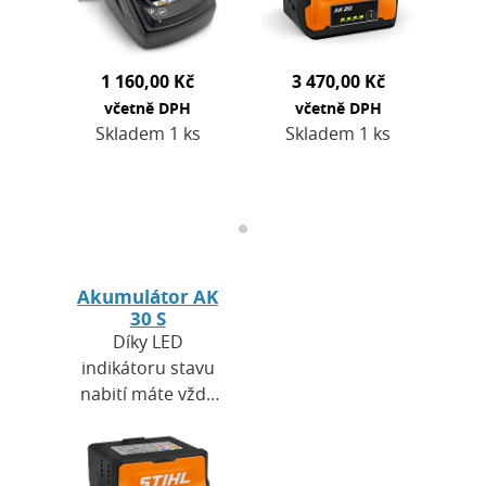
akumulátory
všestranné, ale
systému STIHL AK
také odolné,
a systému STIHL
spolehlivé a…
1 160,00 Kč
3 470,00 Kč
AP. …
včetně DPH
včetně DPH
Skladem 1 ks
Skladem 1 ks
Akumulátor AK
30 S
Díky LED
indikátoru stavu
nabití máte vždy
přehled o tom, kdy
a na jak dlouho je
akumulátor