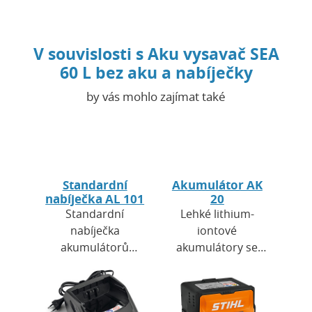
V souvislosti s Aku vysavač SEA
60 L bez aku a nabíječky
by vás mohlo zajímat také
Standardní
Akumulátor AK
nabíječka AL 101
20
Standardní
Lehké lithium-
nabíječka
iontové
akumulátorů
akumulátory se
STIHL AL 101 je
jmenovitým
kompatibilní se
napětím 36 V jsou
všemi
nejen mimořádně