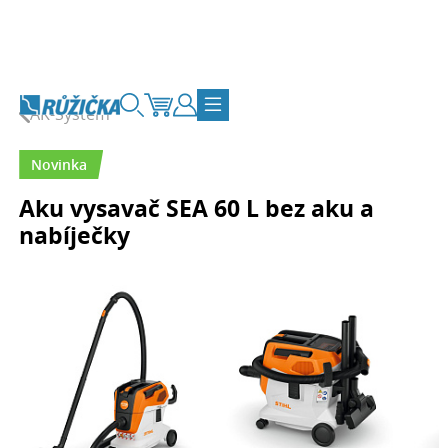
Přejít na obsah
AK-Systém
Vyhledávání
Košík
Zákaznický účet
Přepnout navigaci
Novinka
Aku vysavač SEA 60 L bez aku a
nabíječky