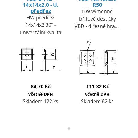
14x14x2.0 - U,
R50
předřez
HW výměnné
HW předřez
břitové destičky
14x14x2 30° -
VBD - 4 řezné hrany
univerzální kvalita
s rádiusem R50
(obvod), univerzální
kvalita. Použití: ve
spirálových
frézách…
84,70 Kč
111,32 Kč
včetně DPH
včetně DPH
Skladem 122 ks
Skladem 62 ks