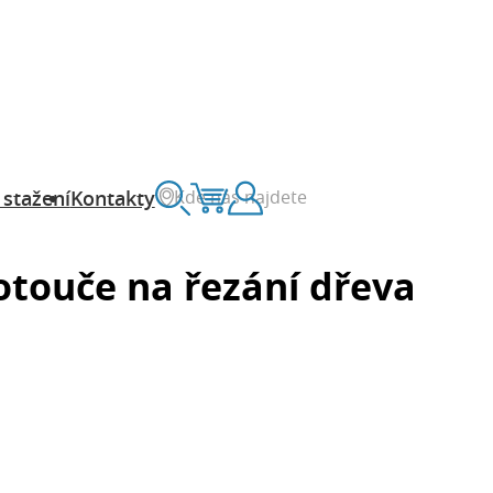
Kde nás najdete
 stažení
Kontakty
Vyhledávání
Košík
Zákaznický účet
otouče na řezání dřeva