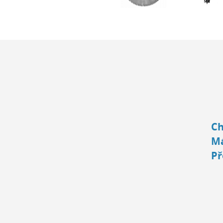
Ch
Má
Př