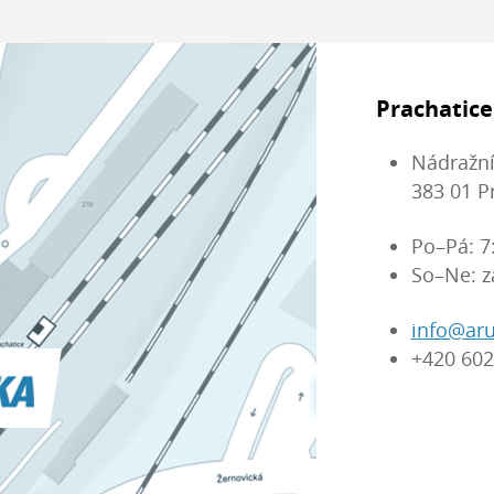
Prachatice
Nádražní
383 01 P
Po–Pá: 7
So–Ne: z
info@aru
+420 602