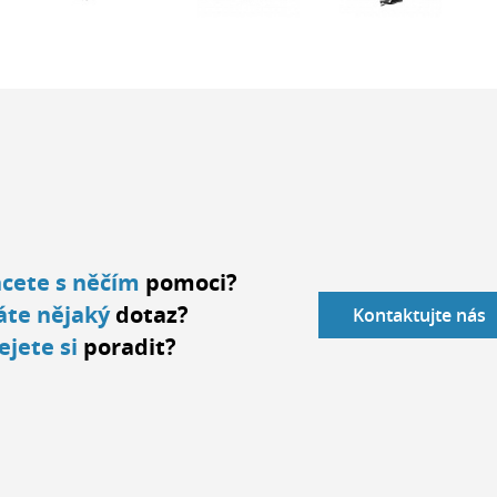
cete s něčím
pomoci?
te nějaký
dotaz?
Kontaktujte nás
ejete si
poradit?