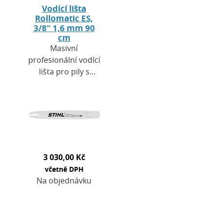
Vodící lišta
Rollomatic ES,
3/8" 1,6 mm 90
cm
Masivní
profesionální vodící
lišta pro pily s
vysokým
výkonem. Skvělý
řezný výkon. Hlavní
oblasti použití:
Kácení a řezání v…
3 030,00 Kč
včetně DPH
Na objednávku