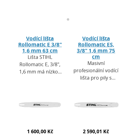
Vodící lišta
Vodící lišta
Rollomatic E 3/8"
Rollomatic ES,
1,6 mm 63 cm
3/8" 1,6 mm 75
cm
Lišta STIHL
Masivní
Rollomatic E, 3/8",
profesionální vodící
1,6 mm má nízkou
lišta pro pily s
hmotnost v
vysokým
kombinaci s
výkonem. Skvělý
vysokou
řezný výkon. Hlavní
stabilitou. Je
oblasti použití:
vyrobena ze 3
Kácení a řezání v…
elektricky
svařených…
1 600,00 Kč
2 590,01 Kč