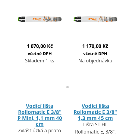
údržbě pozemků,
výkonem při nízkém
tak v zemědělství a
sklonu ke zpětným
zahradnictví. Výhodou
rázům. Ideální pro
je nižší hmotnost…
univerzální…
1 070,00 Kč
1 170,00 Kč
včetně DPH
včetně DPH
Skladem 1 ks
Na objednávku
Vodící lišta
Vodící lišta
Rollomatic E 3/8"
Rollomatic E 3/8"
P Mini, 1,1 mm 40
1,3 mm 45 cm
cm
Lišta STIHL
Zvlášť úzká a proto
Rollomatic E, 3/8",