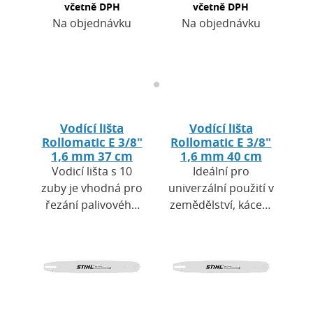
včetně DPH
včetně DPH
Na objednávku
Na objednávku
Vodící lišta
Vodící lišta
Rollomatic E 3/8"
Rollomatic E 3/8"
1,6 mm 37 cm
1,6 mm 40 cm
Vodicí lišta s 10
Ideální pro
zuby je vhodná pro
univerzální použití v
řezání palivového
zemědělství, kácení
dříví, údržbu
slabých stromů a
pozemků,
vyvětvování v
zemědělství a
lesnictvíTělo lišty: 3
zahradnictví. Práce
svařené kovové
s ní je bezpečná…
pláty …