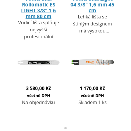
Rollomatic ES
04 3/8" 1,6 mm 45
LIGHT 3/8" 1,6
cm
mm 80 cm
Lehká lišta se
Vodicí lišta splňuje
štíhlým designem
nejvyšší
má vysokou
profesionální
stabilitu a v
standardy. Je
kombinaci s
vhodná pro
pilovým řetězem
všechny práce
3/8" nebo 0.325"
spojené s těžbou
přináší výborný
dřeva v
řezný výkon…
lesnictví.Použitá…
3 580,00 Kč
1 170,00 Kč
včetně DPH
včetně DPH
Na objednávku
Skladem 1 ks