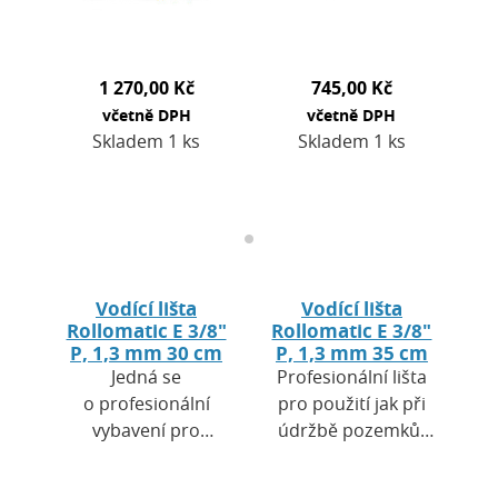
přináší výborný
řezný…
1 270,00 Kč
745,00 Kč
včetně DPH
včetně DPH
Skladem 1 ks
Skladem 1 ks
Vodící lišta
Vodící lišta
Rollomatic E 3/8"
Rollomatic E 3/8"
P, 1,3 mm 30 cm
P, 1,3 mm 35 cm
Jedná se
Profesionální lišta
o profesionální
pro použití jak při
vybavení pro
údržbě pozemků,
použití jak při
tak v zemědělství a
údržbě pozemků,
zahradnictví. Výhodou