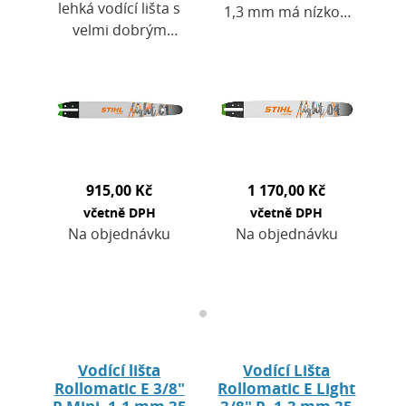
lehká vodící lišta s
1,3 mm má nízkou
velmi dobrým
hmotnost v
řezným výkonem
kombinaci s
při nízkém sklonu
vysokou
ke zpětným
stabilitou. Je
rázům. Tělo lišty z…
vyrobena ze 3
elektricky
svařených…
915,00 Kč
1 170,00 Kč
včetně DPH
včetně DPH
Na objednávku
Na objednávku
Vodící lišta
Vodící Lišta
Rollomatic E 3/8"
Rollomatic E Light
P Mini, 1,1 mm 35
3/8" P, 1,3 mm 35