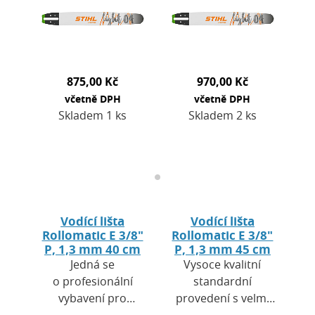
tak v zemědělství a
je nižší hmotnost a
zahradnictví. Výhodou
zároveň…
je nižší hmotnost…
875,00 Kč
970,00 Kč
včetně DPH
včetně DPH
Skladem 1 ks
Skladem 2 ks
Vodící lišta
Vodící lišta
Rollomatic E 3/8"
Rollomatic E 3/8"
P, 1,3 mm 40 cm
P, 1,3 mm 45 cm
Jedná se
Vysoce kvalitní
o profesionální
standardní
vybavení pro
provedení s velmi
použití jak při
dobrým řezným