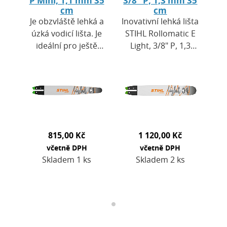
cm
cm
Je obzvláště lehká a
Inovativní lehká lišta
úzká vodicí lišta. Je
STIHL Rollomatic E
ideální pro ještě
Light, 3/8" P, 1,3
přesnější a rychlejší
mm je určena
práci s motorovou
profesionálům.Ve
pilou. Pomocí této
srovnání s běžnými
lišty…
lištami je její…
815,00 Kč
1 120,00 Kč
včetně DPH
včetně DPH
Skladem 1 ks
Skladem 2 ks