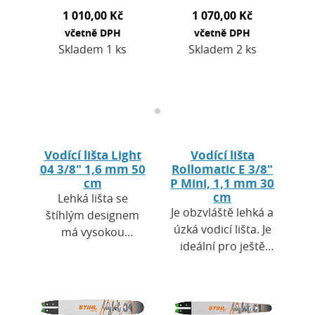
1 010,00 Kč
1 070,00 Kč
včetně DPH
včetně DPH
Skladem 1 ks
Skladem 2 ks
Vodící lišta Light
Vodící lišta
04 3/8" 1,6 mm 50
Rollomatic E 3/8"
cm
P Mini, 1,1 mm 30
cm
Lehká lišta se
Je obzvláště lehká a
štíhlým designem
úzká vodicí lišta. Je
má vysokou
ideální pro ještě
stabilitu a v
přesnější a rychlejší
kombinaci s
práci s motorovou
pilovým řetězem
pilou. Pomocí této
3/8" nebo 0.325"
lišty…