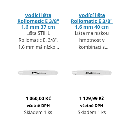
Vodící lišta
Vodící lišta
Rollomatic E 3/8"
Rollomatic E 3/8"
1,6 mm 37 cm
1,6 mm 40 cm
Lišta STIHL
Lišta ma nízkou
Rollomatic E, 3/8",
hmotnost v
1,6 mm má nízkou
kombinaci s
hmotnost v
vysokou
kombinaci s
stabilitou. Je
vysokou
vyrobena ze 3
stabilitou. Je
elektricky svařených
vyrobena ze 3
kovových destiček s
elektricky
velkým…
svařených…
1 060,00 Kč
1 129,99 Kč
včetně DPH
včetně DPH
Skladem 1 ks
Skladem 1 ks