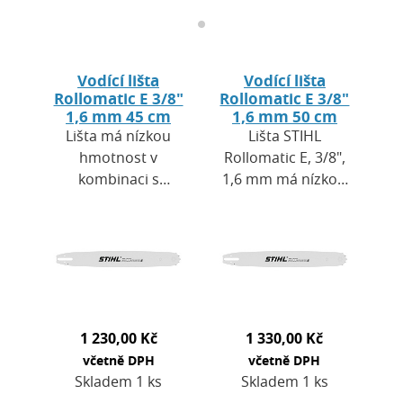
Vodící lišta
Vodící lišta
Rollomatic E 3/8"
Rollomatic E 3/8"
1,6 mm 45 cm
1,6 mm 50 cm
Lišta má nízkou
Lišta STIHL
hmotnost v
Rollomatic E, 3/8",
kombinaci s
1,6 mm má nízkou
vysokou
hmotnost v
stabilitou. Je
kombinaci s
vyrobena ze 3
vysokou
elektricky svařených
stabilitou. Je
kovových destiček s
vyrobena ze 3
velkým…
elektricky
svařených…
1 230,00 Kč
1 330,00 Kč
včetně DPH
včetně DPH
Skladem 1 ks
Skladem 1 ks