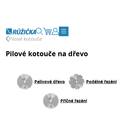
Přejít na obsah
Vyhledávání
Košík
Zákaznický účet
Přepnout navigaci
Pilové kotouče
Pilové kotouče na dřevo
Palivové dřevo
Podélné řezání
Příčné řezání