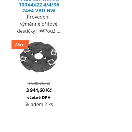
100x4x22 4/4/36
z4+4 VBD HW
Provedení:
výměnné břitové
destičky HWPoužití:
v elektrických
Akce
lamelovacích
frézkách a také v
CNC
strojích(upínací trn
pro použití…
4 930,75 Kč
3 944,60 Kč
včetně DPH
Skladem 2 ks